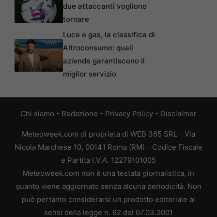
due attaccanti vogliono
tornare
Luce e gas, la classifica di
Altroconsumo: quali
aziende garantiscono il
miglior servizio
Chi siamo
-
Redazione
-
Privacy Policy
-
Disclaimer
Meteoweek.com di proprietà di WEB 365 SRL - Via
Nicola Marchese 10, 00141 Roma (RM) - Codice Fiscale
e Partita I.V.A. 12279101005
Meteoweek.com non è una testata giornalistica, in
quanto viene aggiornato senza alcuna periodicità. Non
può pertanto considerarsi un prodotto editoriale ai
sensi della legge n. 62 del 07.03.2001