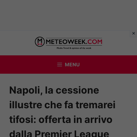
Vai
al
contenuto
MENU
Napoli, la cessione
illustre che fa tremarei
tifosi: offerta in arrivo
dalla Premier League