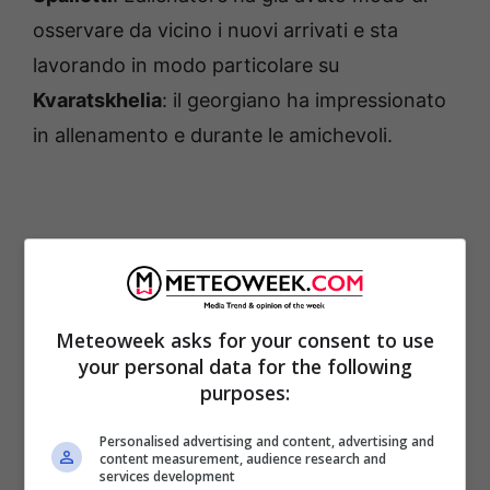
osservare da vicino i nuovi arrivati e sta
lavorando in modo particolare su
Kvaratskhelia
: il georgiano ha impressionato
in allenamento e durante le amichevoli.
Meteoweek asks for your consent to use
your personal data for the following
purposes:
Personalised advertising and content, advertising and
content measurement, audience research and
services development
La società ha anche sostituito prontamente