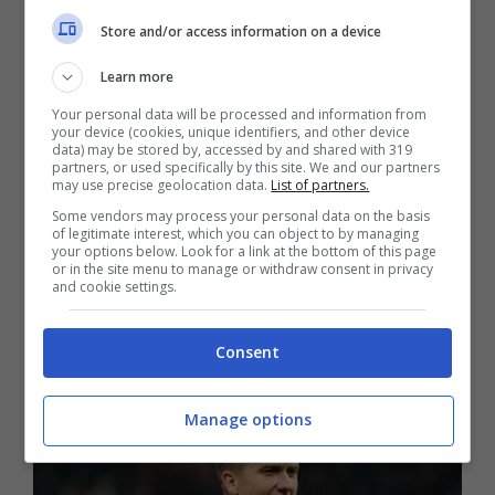
Store and/or access information on a device
Koulibaly
con
Kim Min Jae
. Il difensore
sudcoreano era già nel mirino a gennaio ed
Learn more
ora è arrivato dopo che il
Napoli
ha pagato la
Your personal data will be processed and information from
your device (cookies, unique identifiers, and other device
clausola rescissoria: l’ex
Fenerbahce
avrà il
data) may be stored by, accessed by and shared with 319
partners, or used specifically by this site. We and our partners
duro compito di sostituire l’ex numero 26
may use precise geolocation data.
List of partners.
azzurro.
Some vendors may process your personal data on the basis
of legitimate interest, which you can object to by managing
Il mercato è ancora lungo e non sono escluse
your options below. Look for a link at the bottom of this page
or in the site menu to manage or withdraw consent in privacy
sorprese. Un altro big, infatti, è finito nel
and cookie settings.
mirino di un club di
Premier League
: si tratta
di Piotr
Zielinski
.
Consent
Manage options