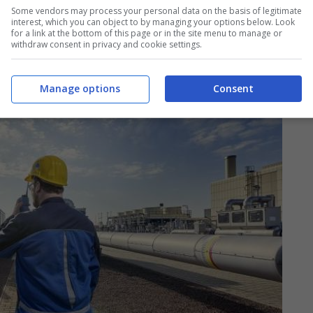
Some vendors may process your personal data on the basis of legitimate
interest, which you can object to by managing your options below. Look
for a link at the bottom of this page or in the site menu to manage or
withdraw consent in privacy and cookie settings.
Manage options
Consent