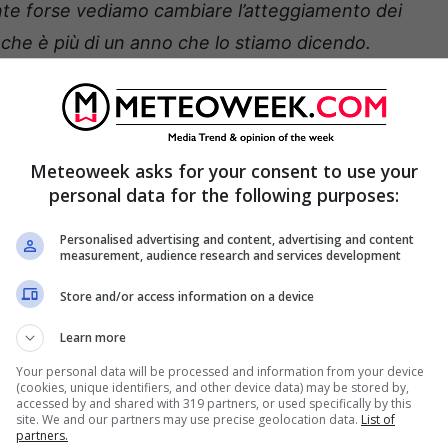
ente forse vediamo cambiare l’atteggiamento dei
 che è più di un anno che lo stiamo dicendo.
corda l’appello accorato – rimasto inascoltato –
assieme alla Confindustria francese e tedesca. Un
isi energetica che già si profilava all’orizzonte.
Meteoweek asks for your consent to use your
personal data for the following purposes:
te”
, osserva Bonomi.
Personalised advertising and content, advertising and content
isce i mercati
measurement, audience research and services development
Store and/or access information on a device
Learn more
Your personal data will be processed and information from your device
(cookies, unique identifiers, and other device data) may be stored by,
accessed by and shared with 319 partners, or used specifically by this
site. We and our partners may use precise geolocation data.
List of
partners.