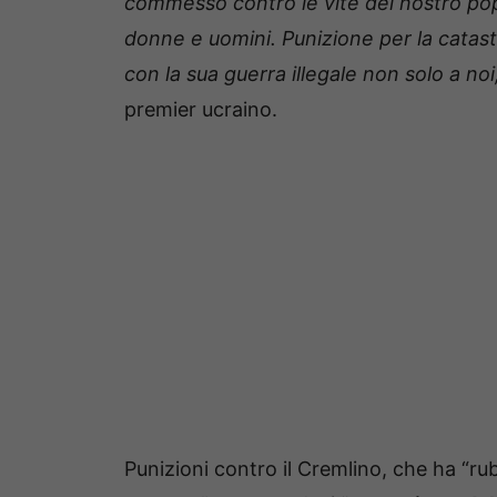
commesso contro le vite del nostro popo
donne e uomini. Punizione per la catas
con la sua guerra illegale non solo a no
premier ucraino.
Punizioni contro il Cremlino, che ha “ruba