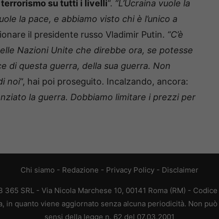
errorismo su tutti i livelli
“.
“L’Ucraina vuole la
uole la pace, e abbiamo visto chi è l’unico a
onare il presidente russo Vladimir Putin.
“C’è
i delle Nazioni Unite che direbbe ora, se potesse
ce di questa guerra, della sua guerra. Non
i noi
“, hai poi proseguito. Incalzando, ancora:
anziato la guerra. Dobbiamo limitare i prezzi per
Chi siamo
-
Redazione
-
Privacy Policy
-
Disclaimer
365 SRL - Via Nicola Marchese 10, 00141 Roma (RM) - Codice F
 in quanto viene aggiornato senza alcuna periodicità. Non può 
sensi della legge n. 62 del 07.03.2001