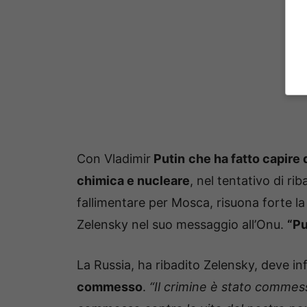
Con Vladimir
Putin
che ha fatto capire
chimica e nucleare
, nel tentativo di ri
fallimentare per Mosca, risuona forte l
Zelensky nel suo messaggio all’Onu.
“P
La Russia, ha ribadito Zelensky, deve in
commesso
.
“Il crimine è stato commesso