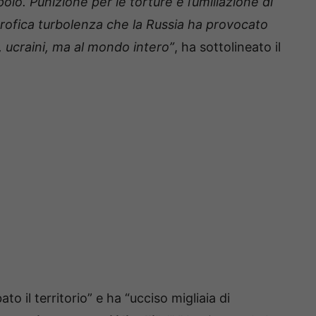
lo. Punizione per le torture e l’umiliazione di
trofica turbolenza che la Russia ha provocato
i, ucraini, ma al mondo intero”
, ha sottolineato il
to il territorio” e ha “ucciso migliaia di