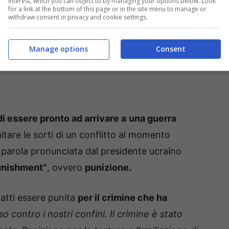
interest, which you can object to by managing your options below. Look
for a link at the bottom of this page or in the site menu to manage or
withdraw consent in privacy and cookie settings.
Manage options
Consent
 di essere pronto
ad arrivare a
una
guerra
baltare le sorti di un conflitto al momento
a parola pronunciata dal presidente ucraino
unishment”
, ovvero
punizione
.
fatti essere punita
per il crimine che ha
 contro i nostri confini. Il crimine è stato