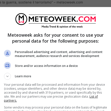
le la guerra, sostiene il terrorismo” – meteoweek.com
gliere alla Russia il diritto di veto nel Consiglio
nel piano di Zelensky, atto a porre fine alla
endo tragicamente coinvolte Russia e Ucraina. Un
Meteoweek asks for your consent to use your
nze mondiali a punire il Cremlino e ad
personal data for the following purposes:
entativo di costringere le forze di Mosca a
Personalised advertising and content, advertising and content
corso. Nel frattempo,
l’Ue è pronta a un nuovo
measurement, audience research and services development
Store and/or access information on a device
Learn more
guerra, sostiene il
Your personal data will be processed and information from your device
(cookies, unique identifiers, and other device data) may be stored by,
accessed by and shared with 319 partners, or used specifically by this
site. We and our partners may use precise geolocation data.
List of
partners.
Some vendors may process your personal data on the basis of legitimate