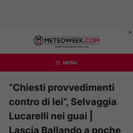
Vai
al
contenuto
MENU
“Chiesti provvedimenti
contro di lei”, Selvaggia
Lucarelli nei guai |
Lascia Ballando a poche