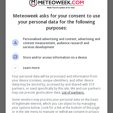
L’associazione a tutela dei consumatori, ha
Meteoweek asks for your consent to use
fornito anche un esempio a sostegno della
your personal data for the following
propria tesi sulla presunta
non oggettività di
purposes:
Selvaggia Lucarelli a “Ballando con le
Personalised advertising and content, advertising and
Stelle”
. Il nome fatto è quello di
Mietta
, che
content measurement, audience research and
services development
la giudice condannò l’anno scorso per motivi
che poco avevano a che vedere con il ballo e
Store and/or access information on a device
il programma. Questo perché
Selvaggia
oltre
Learn more
a essere la giudice di Ballando è anche una
Your personal data will be processed and information from
giornalista e porta avanti le sue idee. Per
your device (cookies, unique identifiers, and other device
data) may be stored by, accessed by and shared with 319
questo ha parlato spesso delle motivazioni
partners, or used specifically by this site. We and our partners
may use precise geolocation data.
List of partners.
fornite da
Mietta
sul mancato vaccino anti
Some vendors may process your personal data on the basis
of legitimate interest, which you can object to by managing
Covid.
La vicenda è ben nota e se ne è
your options below. Look for a link at the bottom of this page
or in the site menu to manage or withdraw consent in privacy
parlato ovunque
, per questo secondo il