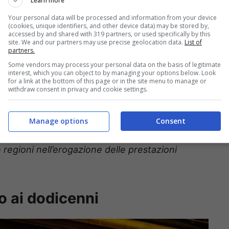
Learn more
Your personal data will be processed and information from your device
(cookies, unique identifiers, and other device data) may be stored by,
accessed by and shared with 319 partners, or used specifically by this
site. We and our partners may use precise geolocation data.
List of
partners.
Some vendors may process your personal data on the basis of legitimate
interest, which you can object to by managing your options below. Look
for a link at the bottom of this page or in the site menu to manage or
withdraw consent in privacy and cookie settings.
trasto alle disuguaglianze perché
“non è
Manage options
Consent
tario che abbiamo conosciuto in questi anni ed è
e regioni nell’erogazione delle prestazioni
o ai dodicenni