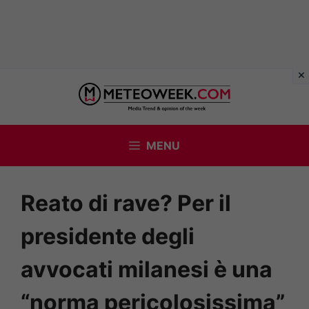
Vai
al
contenuto
MENU
Reato di rave? Per il
presidente degli
avvocati milanesi è una
“norma pericolosissima”