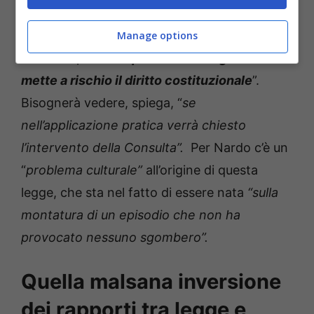
La nuova norma, aggiunge l’avvocato
Manage options
milanese, “
ha il requisito della vaghezza e
mette a rischio il diritto costituzionale
”.
Bisognerà vedere, spiega, “
se
nell’applicazione pratica verrà chiesto
l’intervento della Consulta”.
Per Nardo c’è un
“
problema culturale”
all’origine di questa
legge, che sta nel fatto di essere nata
“sulla
montatura di un episodio che non ha
provocato nessuno sgombero”.
Quella malsana inversione
dei rapporti tra legge e