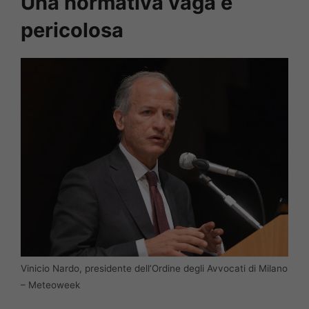
Una normativa vaga e
pericolosa
Vinicio Nardo, presidente dell’Ordine degli Avvocati di Milano
– Meteoweek