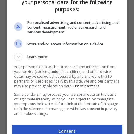
your personal data for the following
portare ad applicare il nuovo articolo del
purposes:
codice penale non per forza solo ai ravers
Personalised advertising and content, advertising and
“
ma anche ad altri partecipanti ad
content measurement, audience research and
services development
assembramenti mettendo a rischio la libertà
Store and/or access information on a device
di riunirsi prevista dalla
Costituzione”.
Learn more
Ad ogni modo secondo Nardo non si tratta di
Your personal data will be processed and information from
your device (cookies, unique identifiers, and other device
una novità assoluta, ma di “
schemi visti con
data) may be stored by, accessed by and shared with 319
partners, or used specifically by this site. We and our partners
tutte le forze politiche, mi viene in mente
may use precise geolocation data.
List of partners.
Renzi che nel suo primo discorso da premier
Some vendors may process your personal data on the basis
of legitimate interest, which you can object to by managing
invocò il reato di omicidio stradale quando
your options below. Look for a link at the bottom of this page
or in the site menu to manage or withdraw consent in privacy
sarebbero bastate le norme esistenti per
and cookie settings.
disciplinare la materia, così come nel caso
Consent
dell’occupazione abusiva di un edificio”.