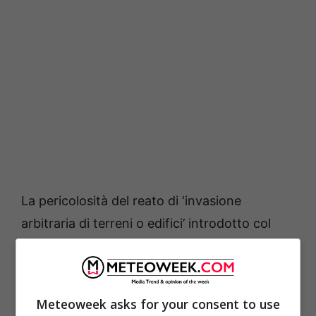
La pericolosità del reato di ‘invasione
arbitraria di terreni o edifici’ introdotto col
decreto presentato ieri dal governo Meloni
proverrebbe dal fatto che
“
si gioca col fuoco
poiché si parla genericamente di ‘invasione
Meteoweek asks for your consent to use
di edificio altrui
’. Una genericità che potrebbe