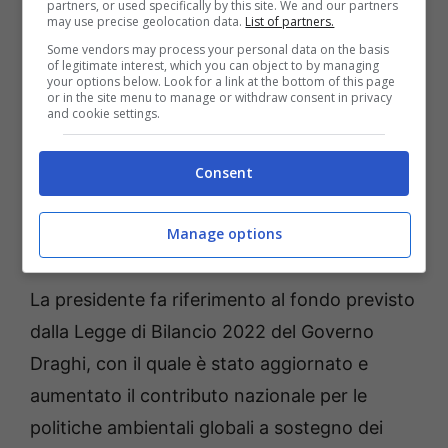
partners, or used specifically by this site. We and our partners
may use precise geolocation data.
List of partners.
Some vendors may process your personal data on the basis
of legitimate interest, which you can object to by managing
your options below. Look for a link at the bottom of this page
or in the site menu to manage or withdraw consent in privacy
and cookie settings.
Consent
Cambiamento climatico, Giorgia Meloni al Cop27 –
Manage options
meteoweek.com
La presidente fa riferimento al fondo previsto
dalla Legge di Bilancio 2022 del Governo
Draghi, con il quale è stato aggiornato e
aumentato il contributo nazionale per le
politiche ambientali globali a sostegno dei