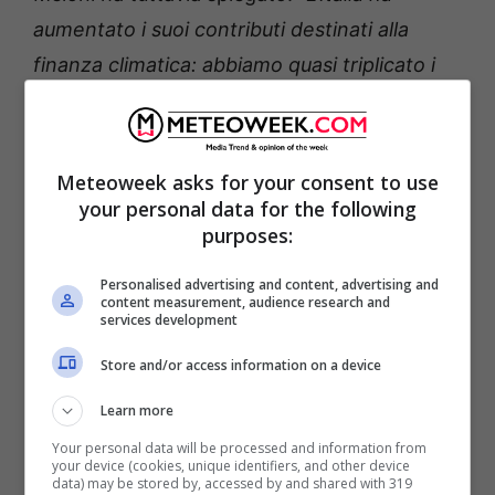
aumentato i suoi contributi destinati alla
finanza climatica: abbiamo quasi triplicato i
nostri impegni finanziari a 1,4 miliardi di
dollari per i prossimi cinque anni, includendo
840 milioni di euro stanziati attraverso il
Meteoweek asks for your consent to use
nuovo Fondo italiano per il clima. Si tratta
your personal data for the following
purposes:
della prima piattaforma italiana di
investimenti specificatamente dedicata allo
Personalised advertising and content, advertising and
content measurement, audience research and
sviluppo delle tecnologie pulite e
services development
all’adattamento ai cambiamenti climatici nelle
Store and/or access information on a device
Nazioni in via di sviluppo”
.
Learn more
Your personal data will be processed and information from
your device (cookies, unique identifiers, and other device
data) may be stored by, accessed by and shared with 319