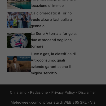
locazione di immobili
Calciomercato: il Torino
vuole alzare l’asticella a
gennaio
La Serie A torna a far gola:
due attaccanti vogliono
tornare
Luce e gas, la classifica di
Altroconsumo: quali
aziende garantiscono il
miglior servizio
Chi siamo
-
Redazione
-
Privacy Policy
-
Disclaimer
Meteoweek.com di proprietà di WEB 365 SRL - Via