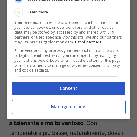
Learn more
Your personal data will be processed and information from
your device (cookies, unique identifiers, and other device
data) may be stored by, accessed by and shared with 319
partners, or used specifically by this site. We and our partners
may use precise geolocation data.
List of partners.
Some vendors may process your personal data on the basis
of legitimate interest, which you can object to by managing
your options below. Look for a link at the bottom of this page
or in the site menu to manage or withdraw consent in privacy
and cookie settings.
Consent
Ma fino a metà gennaio non arriverà il vero freddo
invernale, dicono gli esperti – Meteoweek
Manage options
Nei prossimi giorni ci aspetterà un clima
altalenante e molto ventoso
. Con
temperature più basse, naturalmente, dove il