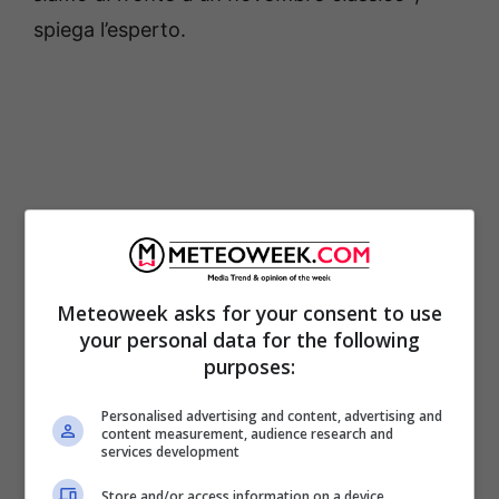
spiega l’esperto.
Meteoweek asks for your consent to use
your personal data for the following
purposes:
Il tempo che ci aspetta nei
Personalised advertising and content, advertising and
prossimi giorni
content measurement, audience research and
services development
Store and/or access information on a device