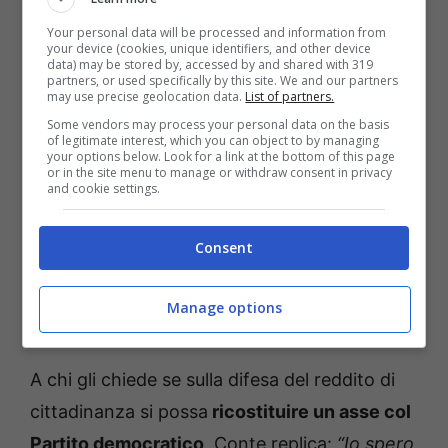
Opposizioni unite a difesa
Your personal data will be processed and information from
your device (cookies, unique identifiers, and other device
del reddito di cittadinanza?
data) may be stored by, accessed by and shared with 319
partners, or used specifically by this site. We and our partners
may use precise geolocation data.
List of partners.
Some vendors may process your personal data on the basis
of legitimate interest, which you can object to by managing
your options below. Look for a link at the bottom of this page
or in the site menu to manage or withdraw consent in privacy
and cookie settings.
Consent
Manage options
A chi gli chiede se sulla difesa del reddito di
cittadinanza si possa
ricostituire un asse col
Partito democratico
, Conte replica:
“Io spero