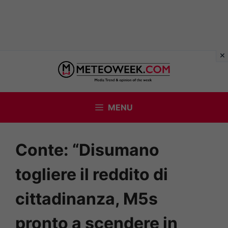
Vai
al
contenuto
MENU
Conte: “Disumano
togliere il reddito di
cittadinanza, M5s
pronto a scendere in