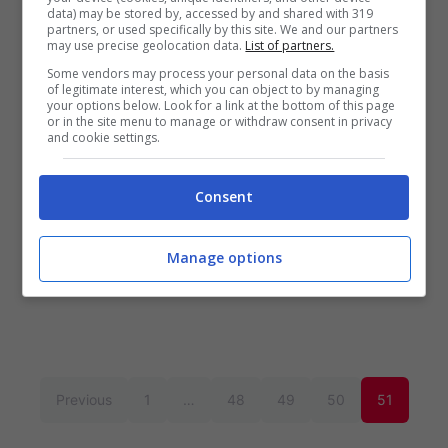
data) may be stored by, accessed by and shared with 319
partners, or used specifically by this site. We and our partners
may use precise geolocation data.
List of partners.
Some vendors may process your personal data on the basis
of legitimate interest, which you can object to by managing
your options below. Look for a link at the bottom of this page
MintyPico, la mini console
or in the site menu to manage or withdraw consent in privacy
and cookie settings.
occultata dentro una scatolina di
mentine perfettamente
Consent
funzionante
Manage options
Previous
1
…
48
49
50
51