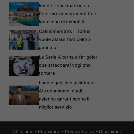
Investire nel mattone a
Palermo: compravendita e
locazione di immobili
Calciomercato: il Torino
vuole alzare l’asticella a
gennaio
La Serie A torna a far gola:
due attaccanti vogliono
tornare
Luce e gas, la classifica di
Altroconsumo: quali
aziende garantiscono il
miglior servizio
Chi siamo
-
Redazione
-
Privacy Policy
-
Disclaimer