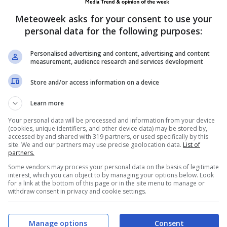
ecedente
. La procedura può essere completata
Meteoweek asks for your consent to use your
 che non siano passati troppi giorni
personal data for the following purposes:
vviamente. In tal caso sarebbe totalmente inutile
Personalised advertising and content, advertising and content
are.
measurement, audience research and services development
Store and/or access information on a device
Learn more
Your personal data will be processed and information from your device
(cookies, unique identifiers, and other device data) may be stored by,
accessed by and shared with 319 partners, or used specifically by this
site. We and our partners may use precise geolocation data.
List of
partners.
Some vendors may process your personal data on the basis of legitimate
interest, which you can object to by managing your options below. Look
for a link at the bottom of this page or in the site menu to manage or
withdraw consent in privacy and cookie settings.
, ma risolvibile: Microsoft
Manage options
Consent