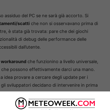
so assiduo del PC se ne sarà già accorto. Si
tamenti/scatti
che non si osservavano prima di
re, è stata già trovata: pare che dei giochi
ionalità di debug delle performance delle
ssibili dall’utente.
i
workaround
che funzionino a livello universale,
tivi che possono effettivamente darci una mano.
 idea provare a cercare degli update per i
 gli sviluppatori decidano di intervenire in prima
 procedere con la disinstallazione di Windows