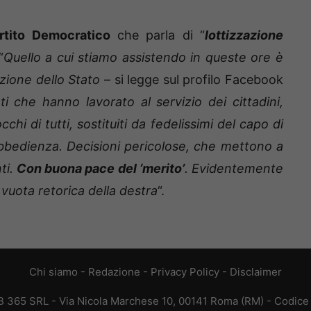
rtito Democratico
che parla di “
lottizzazione
“
Quello a cui stiamo assistendo in queste ore è
azione dello Stato
– si legge sul profilo Facebook
i che hanno lavorato al servizio dei cittadini,
chi di tutti, sostituiti da fedelissimi del capo di
obbedienza. Decisioni pericolose, che mettono a
ti.
Con buona pace del ‘merito’
. Evidentemente
 vuota retorica della destra
“.
Chi siamo
-
Redazione
-
Privacy Policy
-
Disclaimer
365 SRL - Via Nicola Marchese 10, 00141 Roma (RM) - Codice F