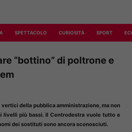
A
SPETTACOLO
CURIOSITÀ
SPORT
EC
are “bottino” di poltrone e
tem
i vertici della pubblica amministrazione, ma non
livelli più bassi. Il Centrodestra vuole tutto e
i nomi dei sostituti sono ancora sconosciuti.