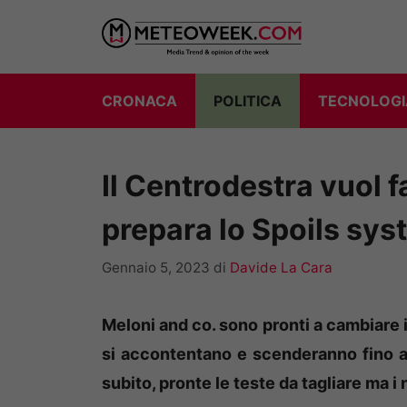
Vai
al
contenuto
CRONACA
POLITICA
TECNOLOGI
Il Centrodestra vuol f
prepara lo Spoils sys
Gennaio 5, 2023
di
Davide La Cara
Meloni and co. sono pronti a cambiare 
si accontentano e scenderanno fino ai 
subito, pronte le teste da tagliare ma 