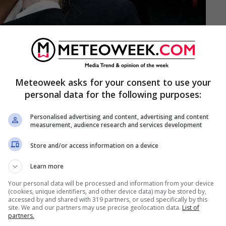
ni direttore generale del Tesoro, sarà la prima
Meteoweek asks for your consent to use your
azzotta
, ragioniere generale dello Stato, a
Nicola
personal data for the following purposes:
Minenna
delle Dogane,
Alessandra dal Verme
del
Personalised advertising and content, advertising and content
le Entrate. Sembra essere salvo ma in bilico il
measurement, audience research and services development
o
ma anche il commissario dell’Anpal
Raffaele
Store and/or access information on a device
Learn more
Your personal data will be processed and information from your device
(cookies, unique identifiers, and other device data) may be stored by,
accessed by and shared with 319 partners, or used specifically by this
site. We and our partners may use precise geolocation data.
List of
partners.