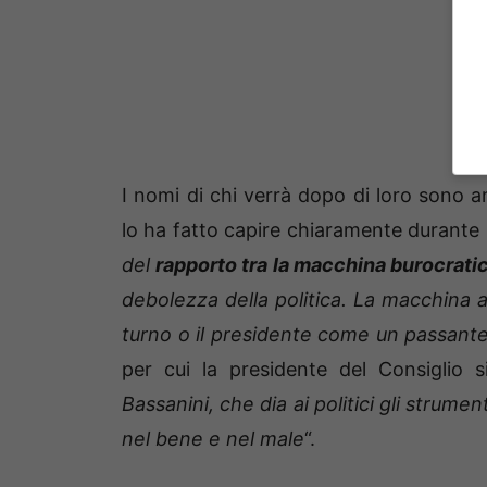
I nomi di chi verrà dopo di loro sono 
lo ha fatto capire chiaramente durante
del
rapporto tra la macchina burocratica
debolezza della politica. La macchina 
turno o il presidente come un passante 
per cui la presidente del Consiglio s
Bassanini, che dia ai politici gli strumen
nel bene e nel male
“.