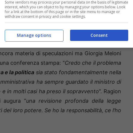
Some vendors may process your personal data on the basis of legitimate
interest, which you can object to by managing your options below. Look
for a link at the bottom of this page or in the site menu to manage or
withdraw consent in privacy and cookie settings.
Manage options
Consent
ancora materia di speculazioni ma Giorgia Meloni
 una conferenza stampa: “
Credo che il problema
 e la politica
sia stato fondamentalmente nella
amministrativa ha sempre guardato il ministro di
e in molti casi ha preso il sopravvento
“. Ragion
i augura “
una revisione profonda della legge
ti del loro potere. Se ho la responsabilità, ce l’ho