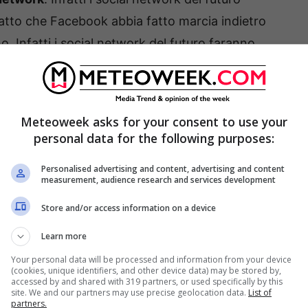
fatto che Facebook abbia fatto marcia indietro
. Infatti i social network del futuro faranno
 metaverso per rendere l’esperienza più
Meteoweek asks for your consent to use your
al di oggi e di domani
personal data for the following purposes:
Personalised advertising and content, advertising and content
measurement, audience research and services development
Store and/or access information on a device
Learn more
Your personal data will be processed and information from your device
(cookies, unique identifiers, and other device data) may be stored by,
accessed by and shared with 319 partners, or used specifically by this
site. We and our partners may use precise geolocation data.
List of
partners.