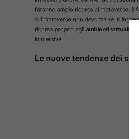
faranno ampio ricorso al metaverso. Il 
sul metaverso non deve trarre in inganno
ricorso proprio agli
ambienti virtuali
del
immersiva.
Le nuove tendenze dei soci