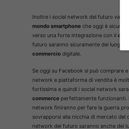
Inoltre i social network del futuro van
mondo smartphone
che oggi è sicuram
verso una forte integrazione con il
com
futuro saranno sicuramente dei luoghi nei
commercio
digitale.
Se oggi su Facebook si può comprare e v
network e piattaforma di vendita è mol
fortissima e quindi i social network sar
commerce
perfettamente funzionanti. I
network finiranno per fare la guerra pr
sovrapporsi alla nicchia di mercato del c
network del futuro saranno anche dei l