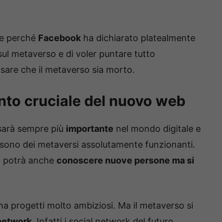
te perché
Facebook
ha dichiarato platealmente
sul metaverso e di voler puntare tutto
ensare che il metaverso sia morto.
nto cruciale del nuovo web
 sarà sempre più
importante
nel mondo digitale e
sono dei metaversi assolutamente funzionanti.
si potrà anche
conoscere nuove persone ma si
 ha progetti molto ambiziosi. Ma il metaverso si
network
. Infatti i social network del futuro