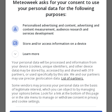
Meteoweek asks for your consent to use
your personal data for the following
purposes:
Infatti la sperequazione in Italia oggi è
Personalised advertising and content, advertising and
content measurement, audience research and
fortissima e il divario sociale cresce di anno in
services development
anno punto tantissime famiglie sono in uno
Store and/or access information on a device
stato di difficoltà estrema e questi aumenti
possono determinare un elemento di rischio
Learn more
sociale molto forte. Ma bisogna tenere
Your personal data will be processed and information from
your device (cookies, unique identifiers, and other device
presente che la crisi idrica è un fenomeno
data) may be stored by, accessed by and shared with 319
partners, or used specifically by this site. We and our partners
globale
. Quindi l’aumento dei prezzi non
may use precise geolocation data.
List of partners.
Some vendors may process your personal data on the basis
arriverà soltanto dai cibi prodotti in Italia ma
of legitimate interest, which you can object to by managing
your options below. Look for a link at the bottom of this page
si attende anche sui tanti cibi che
importiamo
or in the site menu to manage or withdraw consent in privacy
and cookie settings.
dall’estero.