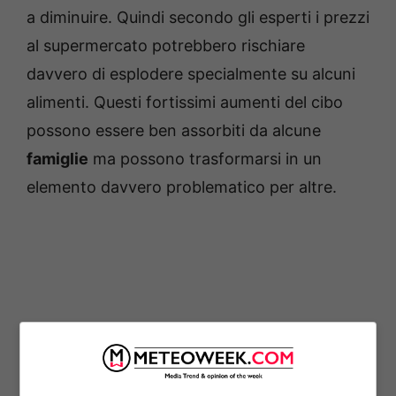
a diminuire. Quindi secondo gli esperti i prezzi
al supermercato potrebbero rischiare
davvero di esplodere specialmente su alcuni
alimenti. Questi fortissimi aumenti del cibo
possono essere ben assorbiti da alcune
famiglie
ma possono trasformarsi in un
elemento davvero problematico per altre.