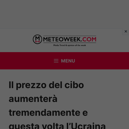
Vai
al
contenuto
MENU
Il prezzo del cibo
aumenterà
tremendamente e
questa volta l’Ucraina