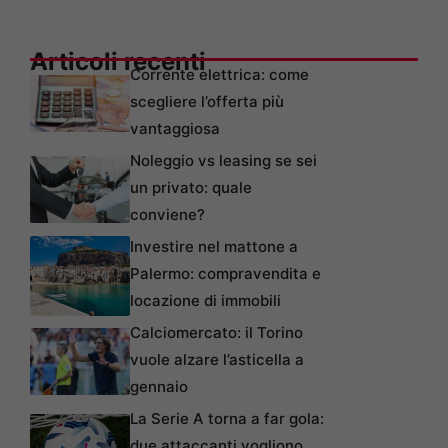
Articoli recenti
Corrente elettrica: come
scegliere l’offerta più
vantaggiosa
Noleggio vs leasing se sei
un privato: quale
conviene?
Investire nel mattone a
Palermo: compravendita e
locazione di immobili
Calciomercato: il Torino
vuole alzare l’asticella a
gennaio
La Serie A torna a far gola:
due attaccanti vogliono