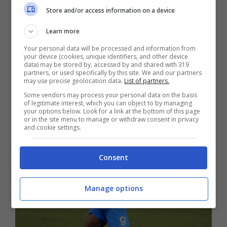
Store and/or access information on a device
partite in cui i
partenopei
hanno raccolto una
sconfitta contro la
Lazio
e il pareggio a reti
Learn more
inviolate contro il
Bologna
. Proprio contro i
Your personal data will be processed and information from
your device (cookies, unique identifiers, and other device
felsinei
Garcia
ha deciso di sostituire
Kvara
e
data) may be stored by, accessed by and shared with 319
partners, or used specifically by this site. We and our partners
Osimhen
, con il
nigeriano
che ha manifestato
may use precise geolocation data.
List of partners.
la sua rabbia uscendo dal campo.
Some vendors may process your personal data on the basis
of legitimate interest, which you can object to by managing
your options below. Look for a link at the bottom of this page
or in the site menu to manage or withdraw consent in privacy
and cookie settings.
Consent
Manage options