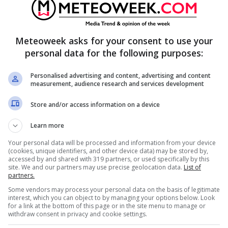
i signori Romagnoli, come cittadino, per gli
ncuriosite dal fatto drammatico che ha gettato
è evidentemente riferito alle voci che girano,
Meteoweek asks for your consent to use your
personal data for the following purposes:
lla drammatica notte.
Personalised advertising and content, advertising and content
measurement, audience research and services development
Store and/or access information on a device
Learn more
Your personal data will be processed and information from your device
(cookies, unique identifiers, and other device data) may be stored by,
accessed by and shared with 319 partners, or used specifically by this
site. We and our partners may use precise geolocation data.
List of
partners.
Some vendors may process your personal data on the basis of legitimate
interest, which you can object to by managing your options below. Look
for a link at the bottom of this page or in the site menu to manage or
withdraw consent in privacy and cookie settings.