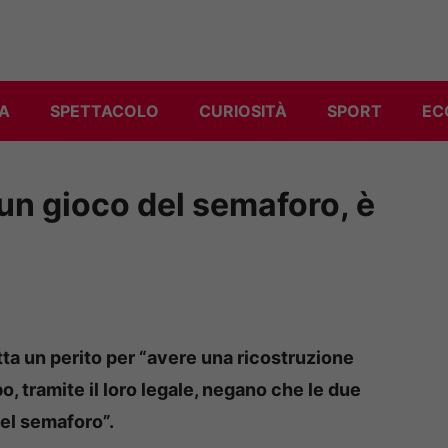
A
SPETTACOLO
CURIOSITÀ
SPORT
EC
un gioco del semaforo, è
tta un perito per “avere una ricostruzione
po, tramite il loro legale, negano che le due
el semaforo”.