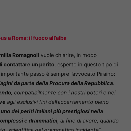
s a Roma: il fuoco all’alba
amilla Romagnoli
vuole chiarire, in modo
i contattare un perito
, esperto in questo tipo di
to importante passo è sempre l’avvocato Piraino:
dagini da parte della
Procura della Repubblica
.
endo
, compatibilmente con i nostri poteri e nei
ive
agli esclusivi fini dell’accertamento pieno
o
uno dei periti italiani più prestigiosi nella
 complessi e drammatici
, al fine di avere, quando
to, scientifica del drammatico incidente“.