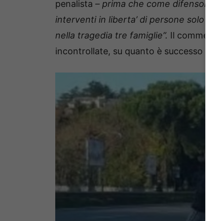
penalista
– prima che come difensore de
interventi in liberta’ di persone solo i
nella tragedia tre famiglie”.
Il commento 
incontrollate, su quanto è successo que