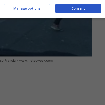
Manage options
Consent
orso Francia – www.meteoweek.com