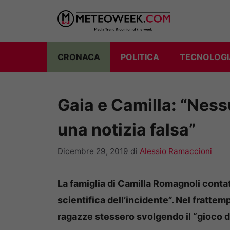
Vai
al
contenuto
CRONACA
POLITICA
TECNOLOGI
Gaia e Camilla: “Ness
una notizia falsa”
Dicembre 29, 2019
di
Alessio Ramaccioni
La famiglia di Camilla Romagnoli conta
scientifica dell’incidente”. Nel frattem
ragazze stessero svolgendo il “gioco d