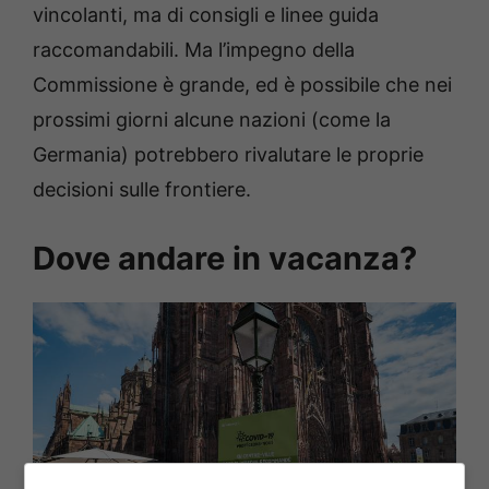
vincolanti, ma di consigli e linee guida
raccomandabili. Ma l’impegno della
Commissione è grande, ed è possibile che nei
prossimi giorni alcune nazioni (come la
Germania) potrebbero rivalutare le proprie
decisioni sulle frontiere.
Dove andare in vacanza?