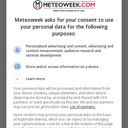
Meteoweek asks for your consent to use
your personal data for the following
(Foto di Patrick Hertzog, da Getty Images)
purposes:
Personalised advertising and content, advertising and
content measurement, audience research and
services development
Store and/or access information on a device
Learn more
Your personal data will be processed and information from
your device (cookies, unique identifiers, and other device
data) may be stored by, accessed by and shared with 319
partners, or used specifically by this site. We and our partners
may use precise geolocation data.
List of partners.
Some vendors may process your personal data on the basis
of legitimate interest, which you can object to by managing
Per fortuna, ci sono ancora mete accessibili
your options below. Look for a link at the bottom of this page