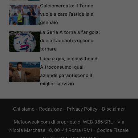
Calciomercato: il Torino
vuole alzare l’asticella a
gennaio
La Serie A torna a far gola:
due attaccanti vogliono
tornare
Luce e gas, la classifica di
Altroconsumo: quali
aziende garantiscono il
miglior servizio
Chi siamo
-
Redazione
-
Privacy Policy
-
Disclaimer
Meteoweek.com di proprietà di WEB 365 SRL - Via
Nicola Marchese 10, 00141 Roma (RM) - Codice Fiscale