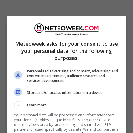
Meteoweek asks for your consent to use
your personal data for the following
purposes:
Personalised advertising and content, advertising and
content measurement, audience research and
services development
Verdure, legumi, cereali
sono fondamentali
per il benessere. Le fibre, i vegetali, le
Store and/or access information on a device
vitamine e agli antiossidanti contenuti al loro
Learn more
interno contribuiscono a mantenere un buon
Your personal data will be processed and information from
your device (cookies, unique identifiers, and other device
livello di colesterolo allontanando il rischio di
data) may be stored by, accessed by and shared with 319
partners, or used specifically by this site. We and our partners
malattie cardiovascolari.
Importantissima