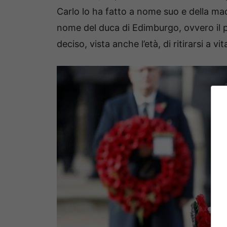
Carlo lo ha fatto a nome suo e della ma
nome del duca di Edimburgo, ovvero il p
deciso, vista anche l’età, di ritirarsi a vit