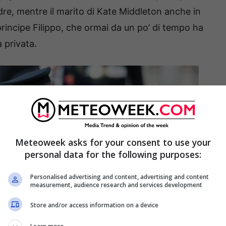
dre, mentre il marito di Kate Middleton anche in
rincipe Filippo, che ormai da un po’ di tempo ha
a privata.
Meteoweek asks for your consent to use your
personal data for the following purposes:
Personalised advertising and content, advertising and content
measurement, audience research and services development
Store and/or access information on a device