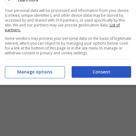
Learn more
Your personal data will be processed and information from your device
(cookies, unique identifiers, and other device data) may be stored by,
accessed by and shared with 319 partners, or used specifically by this
site. We and our partners may use precise geolocation data.
List of
partners.
Some vendors may process your personal data on the basis of legitimate
interest, which you can object to by managing your options below. Look
for a link at the bottom of this page or in the site menu to manage or
withdraw consent in privacy and cookie settings.
ta da PETER NICHOLLS/POOL/AFP / Credits: Getty Images
Manage options
Consent
egina Elisabetta