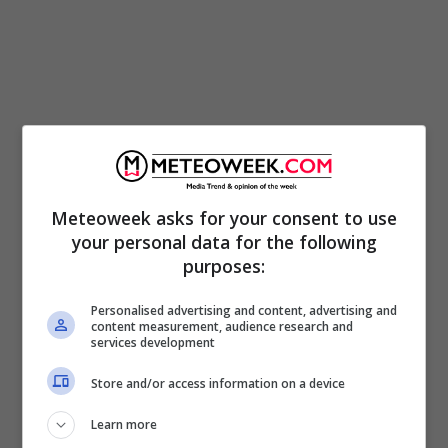
Meteoweek asks for your consent to use
your personal data for the following
In quest’immagine condivisa sul suo profilo
purposes:
Instagram, Barbara mostra un lato inedito
Personalised advertising and content, advertising and
della conduttrice che siamo abituati a vedere
content measurement, audience research and
services development
in tv. La D’Urso mamma si prende cura dei
suoi bambini in questo scatto vintage:
Store and/or access information on a device
Giammauro
è già un ometto e sorride
Learn more
all’obiettivo della fotocamera, mentre