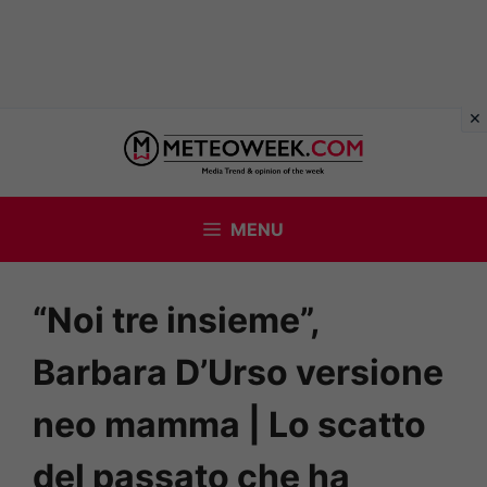
Vai
al
contenuto
MENU
“Noi tre insieme”,
Barbara D’Urso versione
neo mamma | Lo scatto
del passato che ha