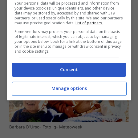
Your personal data will be processed and information from
Emanuele
è tra le braccia di Carmelita e si
your device (cookies, unique identifiers, and other device
data) may be stored by, accessed by and shared with 319
gode un biberon con il sole che illumina il bel
partners, or used specifically by this site. We and our partners
may use precise geolocation data.
List of partners.
trio in una giornata al parco.
Some vendors may process your personal data on the basis
of legitimate interest, which you can object to by managing
your options below. Look for a link at the bottom of this page
or in the site menu to manage or withdraw consent in privacy
and cookie settings.
Consent
Manage options
Barbara D’Urso- Foto Ig- Meteoweek