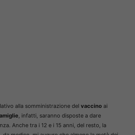
lativo alla somministrazione del
vaccino
ai
amiglie
, infatti, saranno disposte a dare
za. Anche tra i 12 e i 15 anni, del resto, la
a, da medico, mi auguro che almeno la metà dei