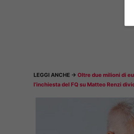
LEGGI ANCHE ->
Oltre due milioni di eu
l’inchiesta del FQ su Matteo Renzi divi