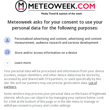
ente ma ritengo sarà
indispensabile
. La platea si
lla scadenza dei sei mesi dall’avvio della
Meteoweek asks for your consent to use your
quel periodo, d’altronde, inizieranno a scadere
personal data for the following purposes:
Personalised advertising and content, advertising and content
measurement, audience research and services development
pia fetta di vaccinati, tanto che – complice
ncomitanza delle feste – il Paese potrebbe presto
Store and/or access information on a device
i positività al
Covid-19
, ma niente allarmismi.
Learn more
aumentare i numeri del contagio, ma non quelli
Your personal data will be processed and information from your device
(cookies, unique identifiers, and other device data) may be stored by,
on vaccinati. Certo, a meno di varianti a noi
accessed by and shared with 319 partners, or used specifically by this
site. We and our partners may use precise geolocation data.
List of
i. E a patto che i cittadini si facciano
partners.
 il sottosegretario alla Salute.
Some vendors may process your personal data on the basis of legitimate
interest, which you can object to by managing your options below. Look
for a link at the bottom of this page or in the site menu to manage or
withdraw consent in privacy and cookie settings.