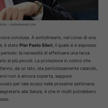
a Salute – meteoweek.com
cora conclusa. A sottolinearlo, nel corso di una
a
, è stato
Pier Paolo Sileri
, il quale si è espresso
 periodo: la necessità di effettuare una terza
lo ai più piccoli. La protezione in coloro che
ell’anno, da un lato, sta pericolosamente calando,
i 11 anni non è ancora coperta, seppure
vato per tale scopo nelle prossime settimane.
egretario alla Salute, è che in molti potrebbero
esso.