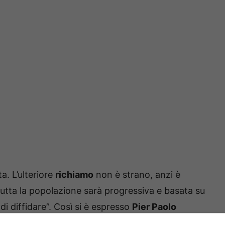
a. L’ulteriore
richiamo
non è strano, anzi è
 tutta la popolazione sarà progressiva e basata su
di diffidare”. Così si è espresso
Pier Paolo
rà somministrata a tutta la popolazione nelle