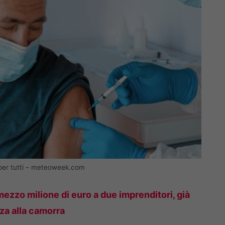
 per tutti – meteoweek.com
ezzo milione di euro a due imprenditori, già
za alla camorra