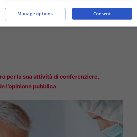
Manage options
Consent
ro per la sua attività di conferenziere,
de l’opinione pubblica