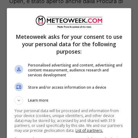
Open, è stato aperto anche dalla Procura di
Roma. I
guadagni di Renzi negli ultimi 2 anni
hanno conosciuto una crescita
semplicemente mostruosa
, e come ricorda il
Meteoweek asks for your consent to use
Fatto per rispondere alle sue critiche, ne è
your personal data for the following
passata di acqua sui ponti da quando Renzi si
purposes:
presentava in televisioni invocando alla
Personalised advertising and content, advertising and
trasparenza
e sbandierando un conto
content measurement, audience research and
services development
corrente di appena 15 mila euro. Perché,
Store and/or access information on a device
spiegava, chi fa politica di certo non si
arricchisce.
Learn more
Your personal data will be processed and information from
your device (cookies, unique identifiers, and other device
data) may be stored by, accessed by and shared with 319
partners, or used specifically by this site. We and our partners
may use precise geolocation data.
List of partners.