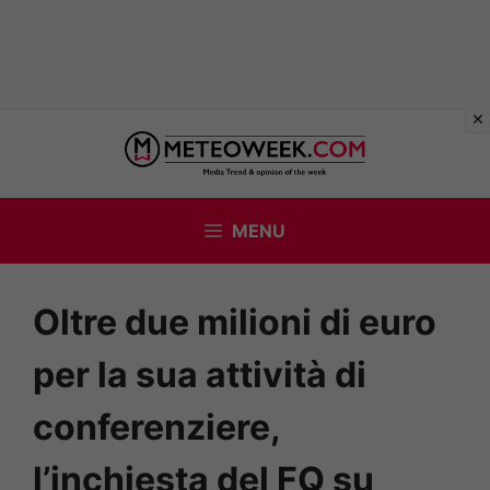
Vai
al
contenuto
MENU
Oltre due milioni di euro
per la sua attività di
conferenziere,
l’inchiesta del FQ su