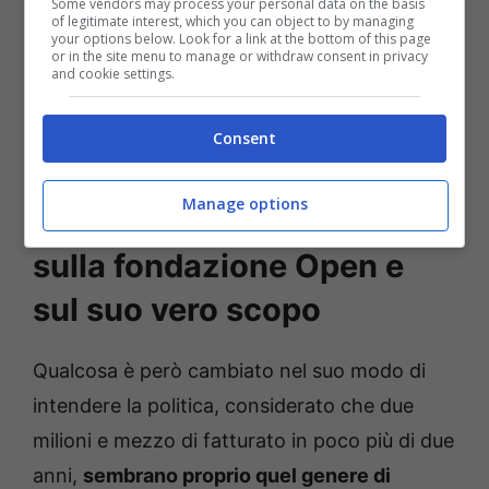
Some vendors may process your personal data on the basis
of legitimate interest, which you can object to by managing
your options below. Look for a link at the bottom of this page
or in the site menu to manage or withdraw consent in privacy
and cookie settings.
Consent
Manage options
L’ipotesi dei magistrati
sulla fondazione Open e
sul suo vero scopo
Qualcosa è però cambiato nel suo modo di
intendere la politica, considerato che due
milioni e mezzo di fatturato in poco più di due
anni,
sembrano proprio quel genere di