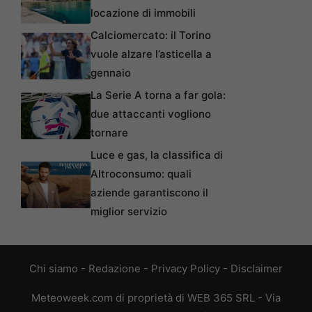
locazione di immobili
Calciomercato: il Torino
vuole alzare l’asticella a
gennaio
La Serie A torna a far gola:
due attaccanti vogliono
tornare
Luce e gas, la classifica di
Altroconsumo: quali
aziende garantiscono il
miglior servizio
Chi siamo
-
Redazione
-
Privacy Policy
-
Disclaimer
Meteoweek.com di proprietà di WEB 365 SRL - Via