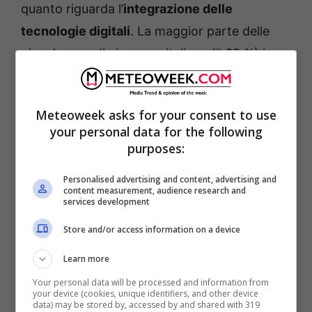
quanto riguarda l’
integrazione delle
tecnologie digitali
. La maggior parte delle
piccole e medie imprese italiane (il 69 %) ha
raggiunto almeno un livello base di intensità
digitale, una percentuale ben al di sopra della
Meteoweek asks for your consent to use
media UE (60 %). Le imprese italiane fanno
your personal data for the following
registrare ottimi risultati nell’uso della
purposes:
fatturazione elettronica, sebbene
Personalised advertising and content, advertising and
permangano lacune nell’uso di tecnologie
content measurement, audience research and
services development
quali i big data e l’intelligenza artificiale,
Store and/or access information on a device
nonché nella diffusione del commercio
elettronico
Learn more
Your personal data will be processed and information from
your device (cookies, unique identifiers, and other device
data) may be stored by, accessed by and shared with 319