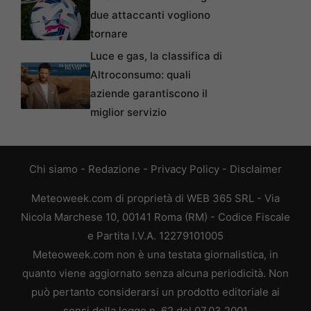
due attaccanti vogliono
tornare
Luce e gas, la classifica di
Altroconsumo: quali
aziende garantiscono il
miglior servizio
Chi siamo
-
Redazione
-
Privacy Policy
-
Disclaimer
Meteoweek.com di proprietà di WEB 365 SRL - Via
Nicola Marchese 10, 00141 Roma (RM) - Codice Fiscale
e Partita I.V.A. 12279101005
Meteoweek.com non è una testata giornalistica, in
quanto viene aggiornato senza alcuna periodicità. Non
può pertanto considerarsi un prodotto editoriale ai
sensi della legge n. 62 del 07.03.2001