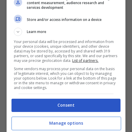
content measurement, audience research and
carburante. La situazione nel dettaglio
services development
Store and/or access information on a device
Il Report dell’Istituto superiore di sanità
Learn more
mostra come “
il 51% dei casi in età scolare è
Your personal data will be processed and information from
stato diagnosticato nella fascia d’età 6-11
your device (cookies, unique identifiers, and other device
data) may be stored by, accessed by and shared with 319
anni
, il 33% nella fascia 12-19 anni e solo l’11%
partners, or used specifically by this site. We and our partners
may use precise geolocation data.
List of partners.
e il 5% sono stati diagnosticati,
Some vendors may process your personal data on the basis
rispettivamente, tra i 3 e i 5 anni e sotto i 3
of legitimate interest, which you can object to by managing
your options below. Look for a link at the bottom of this page
anni”. In particolare, nel periodo 15-28
or in the site menu to manage or withdraw consent in privacy
and cookie settings.
novembre, in questa popolazione sono stati
segnalati
40.529 nuovi casi. Nello stesso
Consent
periodo
, ci sono stati
161 ospedalizzati e 0
ricoverati in terapia intensiva
. Ancora,
nella
Manage options
classe di età 6-11 anni si evidenzia
, a partire