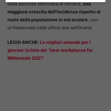
dalla seconda settimana di ottobre,
una
maggiore crescita dell’incidenza rispetto al
resto della popolazione in età scolare
, con
un’impennata nelle ultime due settimane.
LEGGI ANCHE:
Le migliori aziende per i
giovani: la lista dei “best workplaces for
Millennials 2021”