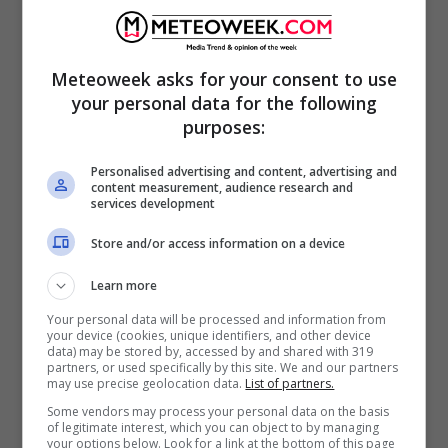
vale a dire fino alle 20:30, deviando il traffico
su altri percorsi. Purtroppo i soccorritori non
Meteoweek asks for your consent to use
hanno potuto far altro che constatare i
your personal data for the following
purposes:
decessi di Debora e Adriano, poiché morti sul
colpo. Per estrarre i loro cadaveri, i
Personalised advertising and content, advertising and
content measurement, audience research and
soccorritori hanno dovuto tagliare le lamiere.
services development
Store and/or access information on a device
Learn more
Your personal data will be processed and information from
your device (cookies, unique identifiers, and other device
data) may be stored by, accessed by and shared with 319
partners, or used specifically by this site. We and our partners
may use precise geolocation data.
List of partners.
Some vendors may process your personal data on the basis
of legitimate interest, which you can object to by managing
your options below. Look for a link at the bottom of this page