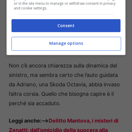
or in the site menu to manage or withdraw consent in privacy
and cookie settings.
Leggi anche:—>
“Gravi effetti collaterali”, il
Consent
Giappone si spaventa: un piano per
informare i cittadini sugli effetti avversi dei
Manage options
vaccini Covid
Non c’è ancora chiarezza sulla dinamica del
sinistro, ma sembra certo che l’auto guidata
da Adriano, una Skoda Octavia, abbia invaso
l’altra corsia. Quello che bisogna capire è il
perché sia accaduto.
Leggi anche:—>
Delitto Mantova, i misteri di
Zenatti: dall’omicidio della suocera alla