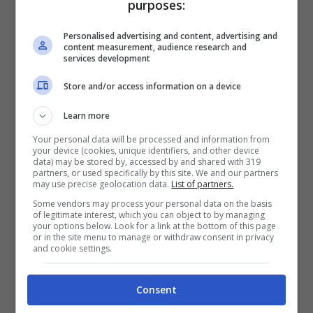
purposes:
facilmente, spero di sbagliarmi ma temo che
anche i famosi 15 giorni dal calo dei contagi
Personalised advertising and content, advertising and
content measurement, audience research and
non saranno sufficienti.
Oggi è talmente alto
services development
il numero delle persone con un’età molto
Store and/or access information on a device
avanzata e con una comorbidità che entra in
Learn more
ospedale con un tampone positivo che è
Your personal data will be processed and information from
probabile che i decessi rimarranno elevati”
,
your device (cookies, unique identifiers, and other device
data) may be stored by, accessed by and shared with 319
sottolinea Bassetti.
“
Io non sono sicuro che
partners, or used specifically by this site. We and our partners
may use precise geolocation data.
List of partners.
tutte queste persone sono morte di Covid
,
Some vendors may process your personal data on the basis
ma se siamo così sicuri, allora qualcosa non
of legitimate interest, which you can object to by managing
your options below. Look for a link at the bottom of this page
sta funzionando nel Paese e servirebbe un
or in the site menu to manage or withdraw consent in privacy
and cookie settings.
esame di coscienza del ministero della Salute
e delle Regioni”
.
Consent