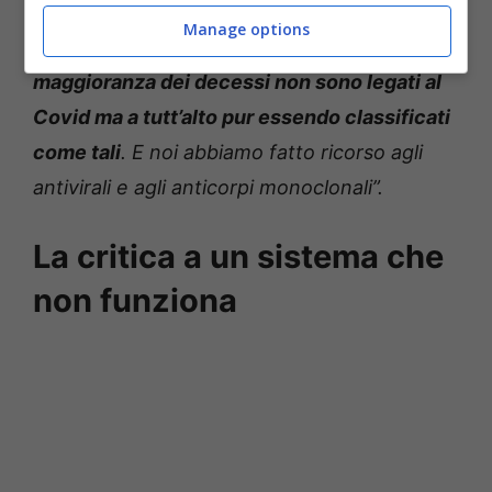
“In Liguria
– continua l’esperto –
dove
Manage options
conoscono bene la situazione,
la
maggioranza dei decessi non sono legati al
Covid ma a tutt’alto pur essendo classificati
come tali
. E noi abbiamo fatto ricorso agli
antivirali e agli anticorpi monoclonali”.
La critica a un sistema che
non funziona