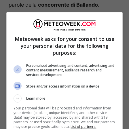
parole della
concorrente di Ballando.
Meteoweek asks for your consent to use
your personal data for the following
purposes:
Personalised advertising and content, advertising and
content measurement, audience research and
services development
Store and/or access information on a device
Marta ha spiegato anche di aver affrontato
Learn more
un percorso molto difficile per
curare
Your personal data will be processed and information from
your device (cookies, unique identifiers, and other device
l’infertilità
, il tutto in un’epoca in cui le terapie
data) may be stored by, accessed by and shared with 319
partners, or used specifically by this site. We and our partners
non erano così avanzate come lo sono
may use precise geolocation data.
List of partners.