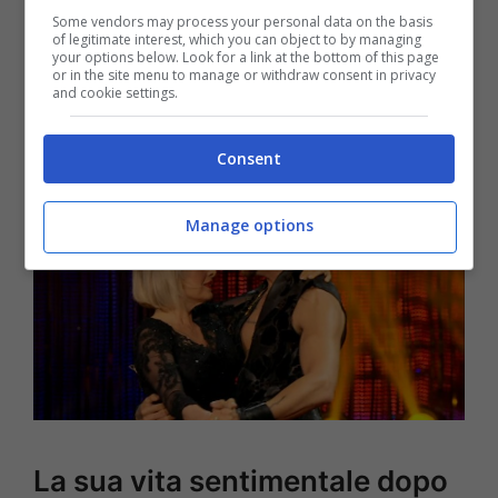
oggi.
“Ho consultato vari specialisti sia in
Some vendors may process your personal data on the basis
of legitimate interest, which you can object to by managing
Italia che all’estero e mi sono anche
your options below. Look for a link at the bottom of this page
or in the site menu to manage or withdraw consent in privacy
sottoposta a due interventi chirurgici”
ha
and cookie settings.
raccontato, senza nascondere il suo dolore.
Consent
Manage options
La sua vita sentimentale dopo