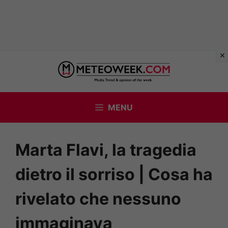
Vai
al
contenuto
MENU
Marta Flavi, la tragedia
dietro il sorriso | Cosa ha
rivelato che nessuno
immaginava