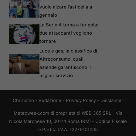
vuole alzare l’asticella a
gennaio
La Serie A torna a far gola:
due attaccanti vogliono
tornare
Luce e gas, la classifica di
Altroconsumo: quali
aziende garantiscono il
miglior servizio
Chi siamo
-
Redazione
-
Privacy Policy
-
Disclaimer
Meteoweek.com di proprietà di WEB 365 SRL - Via
Nicola Marchese 10, 00141 Roma (RM) - Codice Fiscale
e Partita I.V.A. 12279101005