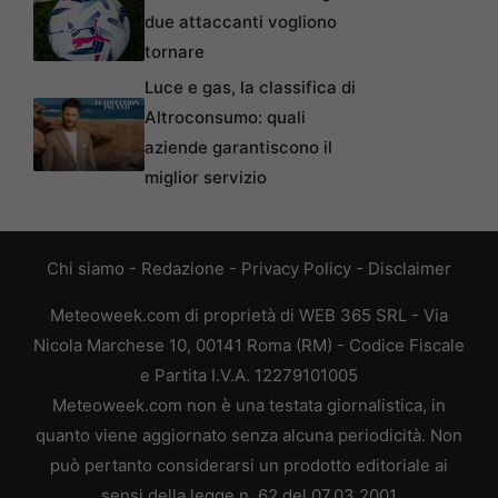
due attaccanti vogliono
tornare
Luce e gas, la classifica di
Altroconsumo: quali
aziende garantiscono il
miglior servizio
Chi siamo
-
Redazione
-
Privacy Policy
-
Disclaimer
Meteoweek.com di proprietà di WEB 365 SRL - Via
Nicola Marchese 10, 00141 Roma (RM) - Codice Fiscale
e Partita I.V.A. 12279101005
Meteoweek.com non è una testata giornalistica, in
quanto viene aggiornato senza alcuna periodicità. Non
può pertanto considerarsi un prodotto editoriale ai
sensi della legge n. 62 del 07.03.2001