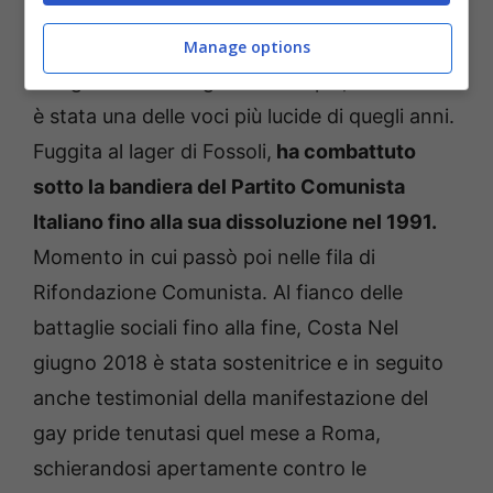
Appartenente alla Resistenza e membro del
Manage options
PCI già durante la guerra di Etipia, Tina Costa
è stata una delle voci più lucide di quegli anni.
Fuggita al lager di Fossoli,
ha combattuto
sotto la bandiera del Partito Comunista
Italiano fino alla sua dissoluzione nel 1991.
Momento in cui passò poi nelle fila di
Rifondazione Comunista. Al fianco delle
battaglie sociali fino alla fine, Costa Nel
giugno 2018 è stata sostenitrice e in seguito
anche testimonial della manifestazione del
gay pride tenutasi quel mese a Roma,
schierandosi apertamente contro le