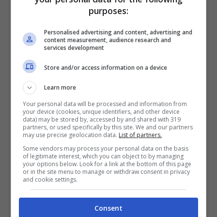
purposes:
Personalised advertising and content, advertising and
content measurement, audience research and
services development
Store and/or access information on a device
Learn more
Your personal data will be processed and information from
your device (cookies, unique identifiers, and other device
data) may be stored by, accessed by and shared with 319
partners, or used specifically by this site. We and our partners
‘Sarò in piazza fino a quando avrò l’ultimo
may use precise geolocation data.
List of partners.
respiro perché so di essere dalla parte del
Some vendors may process your personal data on the basis
of legitimate interest, which you can object to by managing
giusto e che le mie idee sono condivise da
your options below. Look for a link at the bottom of this page
or in the site menu to manage or withdraw consent in privacy
tanti’. Recita così la targa, nel nome della
and cookie settings.
partigiana e sindacalista sparita quest’anno
all’età di 93 anni.
Consent