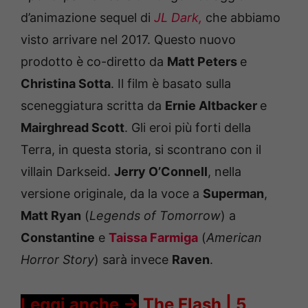
d’animazione sequel di
JL Dark,
che abbiamo
visto arrivare nel 2017. Questo nuovo
prodotto è co-diretto da
Matt Peters
e
Christina Sotta
. Il film è basato sulla
sceneggiatura scritta da
Ernie Altbacker
e
Mairghread Scott
. Gli eroi più forti della
Terra, in questa storia, si scontrano con il
villain Darkseid.
Jerry O’Connell
, nella
versione originale, da la voce a
Superman
,
Matt Ryan
(
Legends of Tomorrow
) a
Constantine
e
Taissa Farmiga
(
American
Horror Story
) sarà invece
Raven
.
Leggi anche ->
The Flash | 5