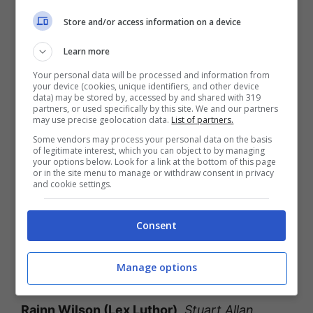
Store and/or access information on a device
Learn more
Your personal data will be processed and information from
your device (cookies, unique identifiers, and other device
data) may be stored by, accessed by and shared with 319
partners, or used specifically by this site. We and our partners
may use precise geolocation data.
List of partners.
Some vendors may process your personal data on the basis
of legitimate interest, which you can object to by managing
your options below. Look for a link at the bottom of this page
or in the site menu to manage or withdraw consent in privacy
and cookie settings.
Nella versione originale del film danno le voci
ai personaggi:
Jason O’Mara (Batman),
Consent
Rosario Dawson (Wonder Woman), Shemar
Moore (Cyborg), Christopher Gorham (The
Manage options
Flash). E ancora Rebecca Romijn (Lois Lane),
Rainn Wilson (Lex Luthor),
Stuart Allan