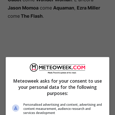
Jason Momoa
come
Aquaman
,
Ezra Miller
come
The Flash
.
Meteoweek asks for your consent to use
your personal data for the following
purposes:
Justice League Dark:
Personalised advertising and content, advertising and
Apokolips War | Il trailer
content measurement, audience research and
services development