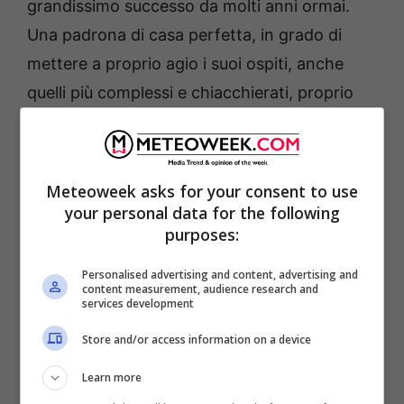
grandissimo successo da molti anni ormai.
Una padrona di casa perfetta, in grado di
mettere a proprio agio i suoi ospiti, anche
quelli più complessi e chiacchierati, proprio
come se li ospitasse nel salotto della sua
abitazione. Non per nulla sono state svariate
le interviste e le conseguenti dichiarazioni e,
Meteoweek asks for your consent to use
in alcuni casi, alcuni autentici scoop, che
your personal data for the following
purposes:
dopo la messa in onda su Canale 5, hanno
fatto letteralmente impazzire il Web.
Personalised advertising and content, advertising and
content measurement, audience research and
services development
Store and/or access information on a device
Learn more