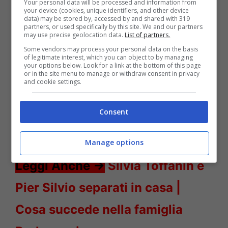
Your personal data will be processed and information from
your device (cookies, unique identifiers, and other device
data) may be stored by, accessed by and shared with 319
partners, or used specifically by this site. We and our partners
may use precise geolocation data.
List of partners.
Some vendors may process your personal data on the basis
of legitimate interest, which you can object to by managing
your options below. Look for a link at the bottom of this page
or in the site menu to manage or withdraw consent in privacy
and cookie settings.
Leggi Anche ->
Silvia Toffanin,
clamoroso a Verissimo: fanno
Consent
pace due signore Mediaset
Manage options
Leggi Anche ->
Silvia Toffanin e
Pier Silvio separati in casa |
Cosa succede nella famiglia