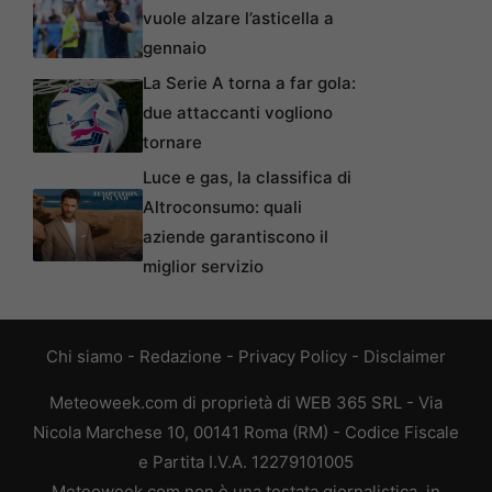
vuole alzare l’asticella a
gennaio
La Serie A torna a far gola:
due attaccanti vogliono
tornare
Luce e gas, la classifica di
Altroconsumo: quali
aziende garantiscono il
miglior servizio
Chi siamo
-
Redazione
-
Privacy Policy
-
Disclaimer
Meteoweek.com di proprietà di WEB 365 SRL - Via
Nicola Marchese 10, 00141 Roma (RM) - Codice Fiscale
e Partita I.V.A. 12279101005
Meteoweek.com non è una testata giornalistica, in