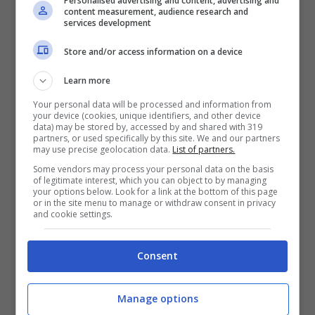
Personalised advertising and content, advertising and
Nemanja Gudelj
, che ha poi
content measurement, audience research and
services development
annunciato: “Confermo di essere positivo al
Store and/or access information on a device
Covid-19 e volevo informarvi che sto
benissimo, non ho alcun sintomo. Spero di
Learn more
tornare presto con i miei compagni di
Your personal data will be processed and information from
your device (cookies, unique identifiers, and other device
squadra e di essere in grado di aiutare il club
data) may be stored by, accessed by and shared with 319
partners, or used specifically by this site. We and our partners
a raggiungere l’obiettivo in questo finale di
may use precise geolocation data.
List of partners.
stagione”.
Some vendors may process your personal data on the basis
of legitimate interest, which you can object to by managing
your options below. Look for a link at the bottom of this page
or in the site menu to manage or withdraw consent in privacy
and cookie settings.
Consent
Manage options