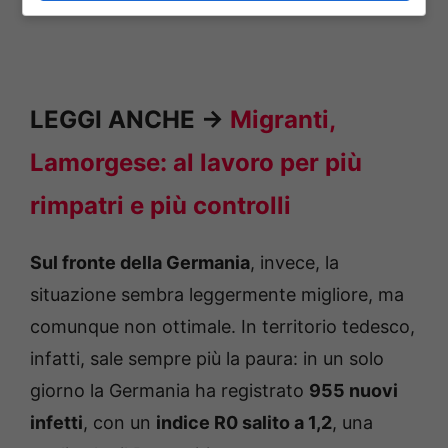
LEGGI ANCHE ->
Migranti,
Lamorgese: al lavoro per più
rimpatri e più controlli
Sul fronte della Germania
, invece, la
situazione sembra leggermente migliore, ma
comunque non ottimale. In territorio tedesco,
infatti, sale sempre più la paura: in un solo
giorno la Germania ha registrato
955 nuovi
infetti
, con un
indice R0 salito a 1,2
, una