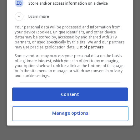
Store and/or access information on a device
Leggi anche:—>
Vaccino Covid
Learn more
Fabriano, eseguita simulazione:
Your personal data will be processed and information from
profilassi a tutta la città in 2
your device (cookies, unique identifiers, and other device
data) may be stored by, accessed by and shared with 319
partners, or used specifically by this site. We and our partners
settimane
may use precise geolocation data.
List of partners.
Some vendors may process your personal data on the basis
of legitimate interest, which you can object to by managing
Leggi anche:–>
Albero cade e
your options below. Look for a link at the bottom of this page
or in the site menu to manage or withdraw consent in privacy
and cookie settings.
colpisce tenda nel campeggio:
morte due sorelle
Consent
Manage options