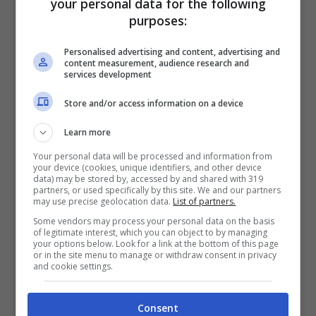
your personal data for the following
Sulla possibilità di un’eventuale candidatura
purposes:
nell’organo collegiale o di tornare leader del
Personalised advertising and content, advertising and
M5s, Di Maio ha dichiarato a Radio Anch’io
content measurement, audience research and
services development
che avrebbe
valutato
“
nelle prossime
settimane”
. E ha aggiunto: “
Ora siamo
Store and/or access information on a device
concentrati a superare la pandemia e a
Learn more
portare avanti questo governo”
. L’idea di un
Your personal data will be processed and information from
your device (cookies, unique identifiers, and other device
ritorno di Di Maio come capo politico fa
data) may be stored by, accessed by and shared with 319
partners, or used specifically by this site. We and our partners
tornare subito alla memoria il motivo per cui
may use precise geolocation data.
List of partners.
l’attuale ministro degli Esteri aveva
Some vendors may process your personal data on the basis
of legitimate interest, which you can object to by managing
abbandonato il suo ruolo: un vero e proprio
your options below. Look for a link at the bottom of this page
or in the site menu to manage or withdraw consent in privacy
crollo nei risultati elettorali
.
and cookie settings.
Consent