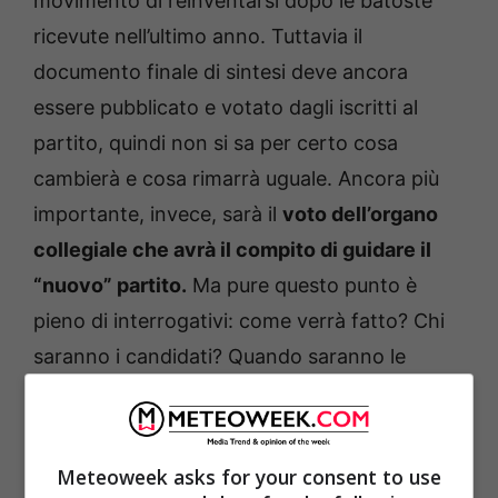
movimento di reinventarsi dopo le batoste
ricevute nell’ultimo anno. Tuttavia il
documento finale di sintesi deve ancora
essere pubblicato e votato dagli iscritti al
partito, quindi non si sa per certo cosa
cambierà e cosa rimarrà uguale. Ancora più
importante, invece, sarà il
voto dell’organo
collegiale che avrà il compito di guidare il
“nuovo” partito.
Ma pure questo punto è
pieno di interrogativi: come verrà fatto? Chi
saranno i candidati? Quando saranno le
votazioni?
Il nuovo capo politico
Meteoweek asks for your consent to use