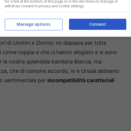
for a link at the bottom of this page or in the site menu to manage or
withdraw consent in privacy and cookie settings.
lle scorse ore Sossio ha pubblicato un post con
accompagnato dalla seguente didascalia: “Mi
Manage options
Consent
 che hanno sognato e si sono emozionate per la
ori di
Uomini e Donne
; mi dispiace per tutte
i come coppia e che ci hanno elogiato e si sono
er la nostra splendida bambina Bianca, ma
zza, che di comune accordo, io e Ursula abbiamo
to sentimentale per
incompatibilità caratteriali