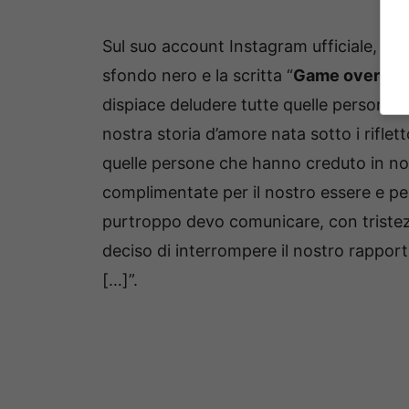
Sul suo account Instagram ufficiale, ne
sfondo nero e la scritta “
Game over
“, 
dispiace deludere tutte quelle persone
nostra storia d’amore nata sotto i riflett
quelle persone che hanno creduto in no
complimentate per il nostro essere e p
purtroppo devo comunicare, con triste
deciso di interrompere il nostro rappor
[…]”.