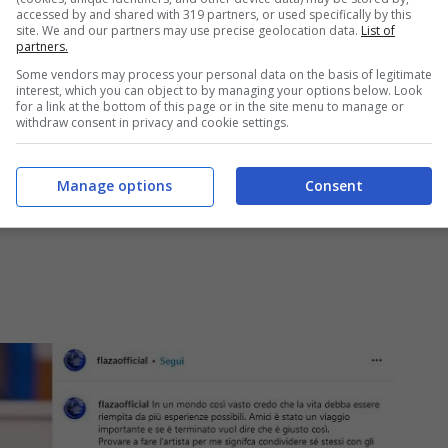
vato a capirmi davvero, nella casa e fuori, e ha
accessed by and shared with 319 partners, or used specifically by this
site. We and our partners may use precise geolocation data.
List of
are musica”, ha concluso la cantante.
partners.
Some vendors may process your personal data on the basis of legitimate
interest, which you can object to by managing your options below. Look
for a link at the bottom of this page or in the site menu to manage or
withdraw consent in privacy and cookie settings.
Manage options
Consent