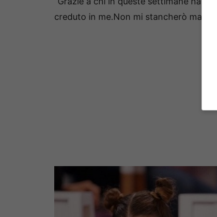
“Grazie a chi in queste settimane ha pro
creduto in me.Non mi stancherò mai di f