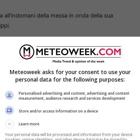
za all’indomani della messa in onda della sua
ippi.
 condividere sé stessi con gli altri, provando a
prie imperfezioni – si legge ancora nel post
re me e il mio processo di crescita in TV,
mi
Meteoweek asks for your consent to use your
volte troppo gratuiti
, troppo legati a vedere il
personal data for the following purposes:
Personalised advertising and content, advertising and content
measurement, audience research and services development
 una parte di me
– ha continuato Flaza – . So
Store and/or access information on a device
e si è visto e che a volte un percorso deve
”.
Learn more
Your personal data will be processed and information from your device
(cookies, unique identifiers, and other device data) may be stored by,