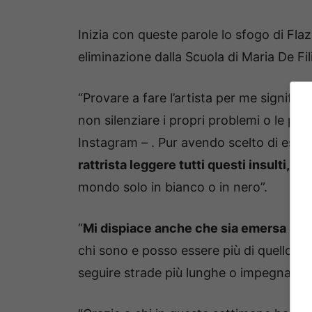
Inizia con queste parole lo sfogo di Fla
eliminazione dalla Scuola di Maria De Fil
“Provare a fare l’artista per me significa
non silenziare i propri problemi o le pro
Instagram – . Pur avendo scelto di espor
rattrista leggere tutti questi insulti, a 
mondo solo in bianco o in nero”.
“
Mi dispiace anche che sia emersa solo
chi sono e posso essere più di quello ch
seguire strade più lunghe o impegnative