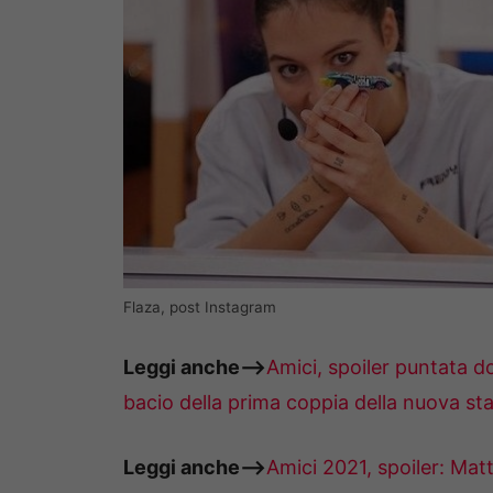
Flaza, post Instagram
Leggi anche–>
Amici, spoiler puntata do
bacio della prima coppia della nuova st
Leggi anche–>
Amici 2021, spoiler: Mat