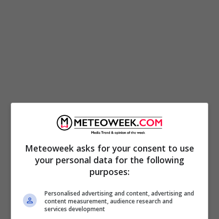
Meteoweek asks for your consent to use
Stamattina sull’autostrada A14, vicino a
your personal data for the following
Molfetta in provincia di Bari, c’è stato un
purposes:
tentativo di rapina. È successo alle 7:30. Una
Personalised advertising and content, advertising and
banda di rapinatori ha
preso d’assalto un
content measurement, audience research and
services development
furgone portavalori
. Il commando ha