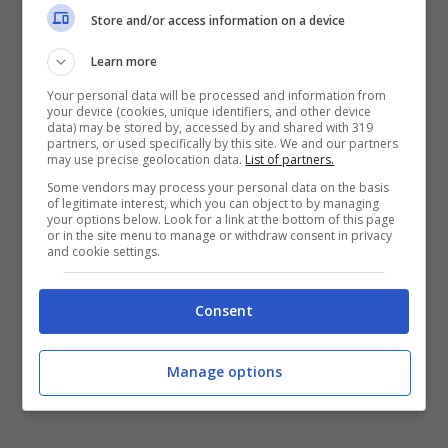
Store and/or access information on a device
posizionato di traverso alcuni mezzi pesanti
per bloccare la strada, in ambedue le
Learn more
direzioni. Poi li hanno
dati alle fiamme
.
Your personal data will be processed and information from
your device (cookies, unique identifiers, and other device
data) may be stored by, accessed by and shared with 319
partners, or used specifically by this site. We and our partners
La
rapina
però non è riuscita. I ladri hanno
may use precise geolocation data.
List of partners.
aggredito le guardie giurate
, ferendole
Some vendors may process your personal data on the basis
of legitimate interest, which you can object to by managing
lievemente. Ma poi sono fuggiti. Sul luogo
your options below. Look for a link at the bottom of this page
or in the site menu to manage or withdraw consent in privacy
della rapina si è precipitata la polizia. Code in
and cookie settings.
autostrada in direzione nord e sud. Sul fatto
stanno indagando la squadra mobile della
Consent
Questura di Bari e la polizia stradale.
Manage options