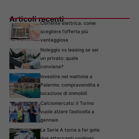
Articoli recenti
Corrente elettrica: come
scegliere l’offerta più
vantaggiosa
Noleggio vs leasing se sei
un privato: quale
conviene?
Investire nel mattone a
Palermo: compravendita e
locazione di immobili
Calciomercato: il Torino
vuole alzare l’asticella a
gennaio
La Serie A torna a far gola:
due attaccanti vogliono