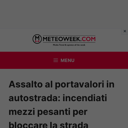
Vai
al
contenuto
MENU
Assalto al portavalori in
autostrada: incendiati
mezzi pesanti per
bloccare la strada