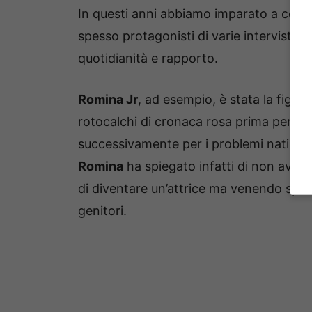
In questi anni abbiamo imparato a conos
spesso protagonisti di varie interviste 
quotidianità e rapporto.
Romina Jr
, ad esempio, è stata la figlia 
rotocalchi di cronaca rosa prima per la 
successivamente per i problemi nati dall’
Romina
ha spiegato infatti di non aver r
di diventare un’attrice ma venendo spes
genitori.