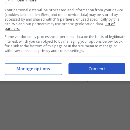
Learn more
cere tutti i membri della famiglia
Carrisi
,
Your personal data will be processed and information from your device
in occasione delle quali hanno raccontato la loro
(cookies, unique identifiers, and other device data) may be stored by,
accessed by and shared with 319 partners, or used specifically by this
site. We and our partners may use precise geolocation data.
List of
partners.
Some vendors may process your personal data on the basis of legitimate
che più di tutte ha fatto parlare di sé nei
interest, which you can object to by managing your options below. Look
for a link at the bottom of this page or in the site menu to manage or
sua partecipazione all’
Isola dei Famosi
e
withdraw consent in privacy and cookie settings.
uso di alcool e droghe. La figlia di
Albano e
Manage options
Consent
etto il peso della notorietà, nutrendo il desiderio
so chiamata nei talk show solo per parlare dei