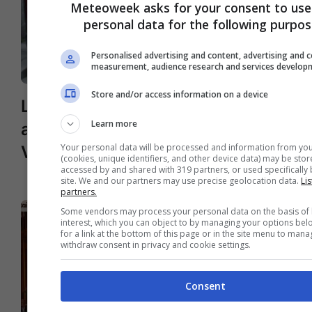
Meteoweek asks for your consent to use
personal data for the following purpos
Personalised advertising and content, advertising and 
measurement, audience research and services develop
Store and/or access information on a device
La Francia rifiuta di restituire
Learn more
all’Italia il black bloc Vincenzo
Your personal data will be processed and information from you
Vecchi
(cookies, unique identifiers, and other device data) may be stor
accessed by and shared with 319 partners, or used specifically 
site. We and our partners may use precise geolocation data.
Lis
partners.
Some vendors may process your personal data on the basis of 
interest, which you can object to by managing your options bel
for a link at the bottom of this page or in the site menu to mana
withdraw consent in privacy and cookie settings.
Consent