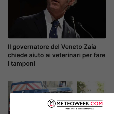
Il governatore del Veneto Zaia
chiede aiuto ai veterinari per fare
i tamponi