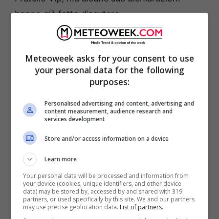
hanno già fatto discutere.
Eletti, infatti, non ha esitato a raccontare a
Meteoweek asks for your consent to use
tutti
dettagli intimi e privati della sua storia
your personal data for the following
con la Nulli Augusti
.
purposes:
Personalised advertising and content, advertising and
content measurement, audience research and
services development
Store and/or access information on a device
Learn more
Your personal data will be processed and information from
your device (cookies, unique identifiers, and other device
data) may be stored by, accessed by and shared with 319
partners, or used specifically by this site. We and our partners
may use precise geolocation data.
List of partners.