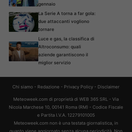
gennaio
La Serie A torna a far gola:
due attaccanti vogliono
tornare
Luce e gas, la classifica di
Altroconsumo: quali
aziende garantiscono il
miglior servizio
Chi siamo
-
Redazione
-
Privacy Policy
-
Disclaimer
Meteoweek.com di proprietà di WEB 365 SRL - Via
Nicola Marchese 10, 00141 Roma (RM) - Codice Fiscale
e Partita I.V.A. 12279101005
Meteoweek.com non è una testata giornalistica, in
quanto viene aggiornato senza alcuna periodicità. Non