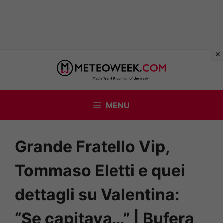
Vai
al
contenuto
MENU
Grande Fratello Vip,
Tommaso Eletti e quei
dettagli su Valentina:
“Se capitava…” | Bufera