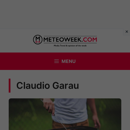
Vai
al
contenuto
MENU
Claudio Garau