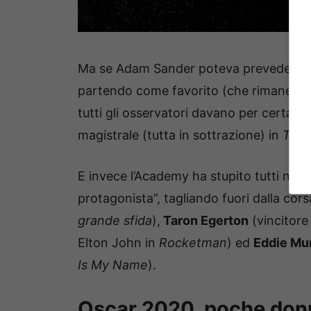
Ma se Adam Sander poteva prevederlo
partendo come favorito (che rimane se
tutti gli osservatori davano per certa l
magistrale (tutta in sottrazione) in
The 
E invece l’Academy ha stupito tutti nella 
protagonista”, tagliando fuori dalla co
grande sfida
),
Taron Egerton
(vincitore
Elton John in
Rocketman
) ed
Eddie Mu
Is My Name
).
Oscar 2020, poche don