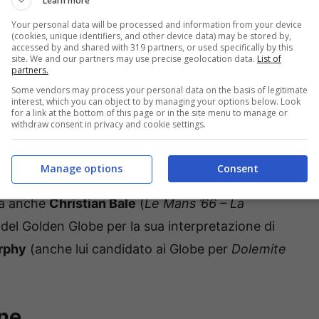
Learn more
Your personal data will be processed and information from your device
(cookies, unique identifiers, and other device data) may be stored by,
accessed by and shared with 319 partners, or used specifically by this
site. We and our partners may use precise geolocation data.
List of
,
Robert De Niro
sicuramente no. Pur non
partners.
Some vendors may process your personal data on the basis of legitimate
nza troppe preoccupazioni Joaquin Phoenix),
interest, which you can object to by managing your options below. Look
for a link at the bottom of this page or in the site menu to manage or
a candidatura per la sua interpretazione
withdraw consent in privacy and cookie settings.
Irishman
di Martin Scorsese.
Manage options
Consent
scelta dei candidati per il “miglior attore
rsa anche
Christian Bale
(
Le Mans ’66 – La
 del Golden Globe per la sua interpretazione di
rphy
(anche lui candidato ai Globe per
Dolemite
ne