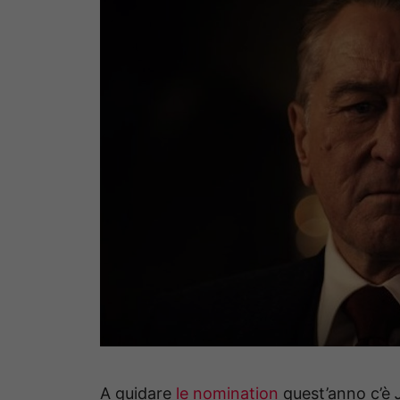
A guidare
le nomination
quest’anno c’è