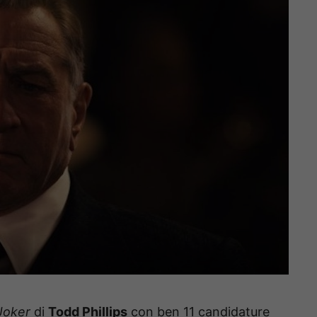
Joker
di
Todd Phillips
con ben 11 candidature