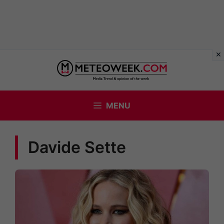
Vai
al
contenuto
MENU
Davide Sette