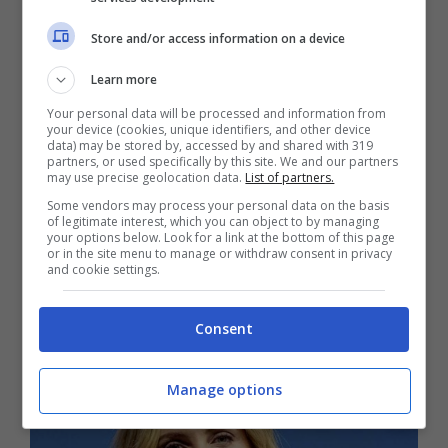
Store and/or access information on a device
Learn more
Your personal data will be processed and information from
your device (cookies, unique identifiers, and other device
data) may be stored by, accessed by and shared with 319
partners, or used specifically by this site. We and our partners
may use precise geolocation data.
List of partners.
Some vendors may process your personal data on the basis
of legitimate interest, which you can object to by managing
your options below. Look for a link at the bottom of this page
Cinema sotto le stelle | una guida
or in the site menu to manage or withdraw consent in privacy
and cookie settings.
alle arene estive di Roma
Consent
Manage options