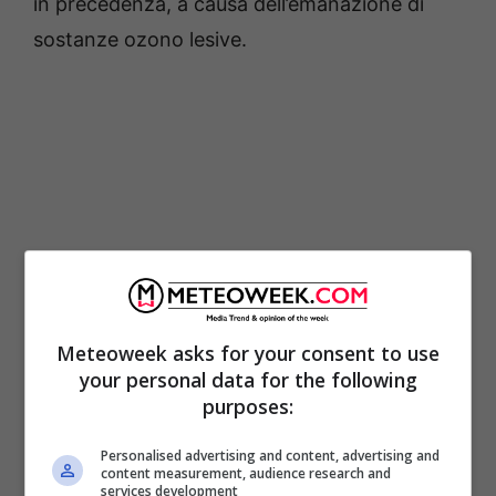
in precedenza, a causa dell’emanazione di
sostanze ozono lesive.
Meteoweek asks for your consent to use
your personal data for the following
La Convenzione di Vienna del 1985 puntava
purposes:
proprio a tutelare la nostra salute e quella
Personalised advertising and content, advertising and
dell’ambiente dalle conseguenze negative
content measurement, audience research and
services development