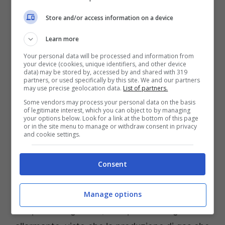
legate al calo dello strato di ozono. Due anni
Store and/or access information on a device
più tardi, è arrivata la volta del Protocollo di
Montreal, intenzionato a ripristinare l’ozono
Learn more
grazie alla riduzione – seguita da un totale
Your personal data will be processed and information from
your device (cookies, unique identifiers, and other device
abbandono – della produzione di gas nocivi.
data) may be stored by, accessed by and shared with 319
partners, or used specifically by this site. We and our partners
may use precise geolocation data.
List of partners.
Il Protocollo è stato ratificato da 197 paesi
,
Some vendors may process your personal data on the basis
of legitimate interest, which you can object to by managing
compresa l’Italia (nel 1988), che si sono
your options below. Look for a link at the bottom of this page
or in the site menu to manage or withdraw consent in privacy
impegnati per eliminare le emissioni e il
and cookie settings.
consumo di sostanze ozono lesive. Oltre ad
essere responsabili del buco nell’ozono, i CFC
Consent
sono gas serra che avrebbero potuto portare
ad un drammatico innalzamento delle
Manage options
temperature globali (in un panorama già