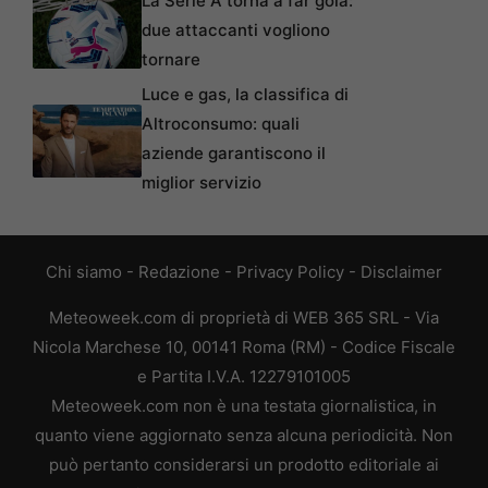
La Serie A torna a far gola:
due attaccanti vogliono
tornare
Luce e gas, la classifica di
Altroconsumo: quali
aziende garantiscono il
miglior servizio
Chi siamo
-
Redazione
-
Privacy Policy
-
Disclaimer
Meteoweek.com di proprietà di WEB 365 SRL - Via
Nicola Marchese 10, 00141 Roma (RM) - Codice Fiscale
e Partita I.V.A. 12279101005
Meteoweek.com non è una testata giornalistica, in
quanto viene aggiornato senza alcuna periodicità. Non
può pertanto considerarsi un prodotto editoriale ai