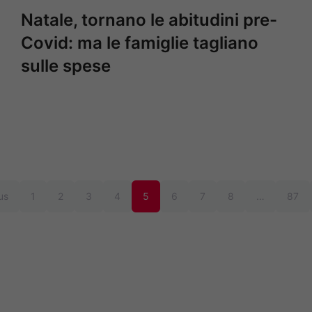
Natale, tornano le abitudini pre-
Covid: ma le famiglie tagliano
sulle spese
us
1
2
3
4
5
6
7
8
…
87