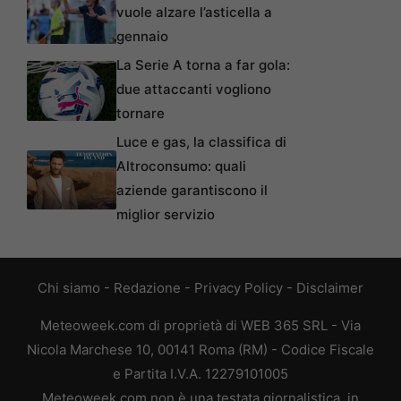
vuole alzare l’asticella a
gennaio
La Serie A torna a far gola:
due attaccanti vogliono
tornare
Luce e gas, la classifica di
Altroconsumo: quali
aziende garantiscono il
miglior servizio
Chi siamo
-
Redazione
-
Privacy Policy
-
Disclaimer
Meteoweek.com di proprietà di WEB 365 SRL - Via
Nicola Marchese 10, 00141 Roma (RM) - Codice Fiscale
e Partita I.V.A. 12279101005
Meteoweek.com non è una testata giornalistica, in