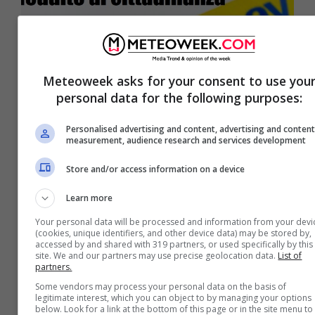
Meteoweek asks for your consent to use you
personal data for the following purposes:
Personalised advertising and content, advertising and conten
measurement, audience research and services development
Store and/or access information on a device
Reddito di cittadinanza, cosa
cambia con le modifiche della
Learn more
manovra di bilancio
Your personal data will be processed and information from your devi
(cookies, unique identifiers, and other device data) may be stored by,
accessed by and shared with 319 partners, or used specifically by this
site. We and our partners may use precise geolocation data.
List of
partners.
Some vendors may process your personal data on the basis of
legitimate interest, which you can object to by managing your options
below. Look for a link at the bottom of this page or in the site menu to