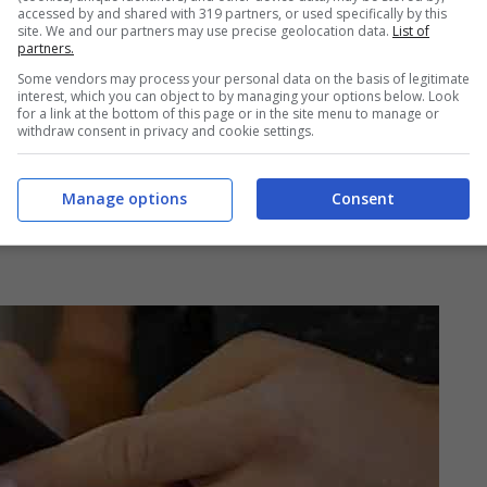
accessed by and shared with 319 partners, or used specifically by this
site. We and our partners may use precise geolocation data.
List of
partners.
Some vendors may process your personal data on the basis of legitimate
interest, which you can object to by managing your options below. Look
for a link at the bottom of this page or in the site menu to manage or
withdraw consent in privacy and cookie settings.
Manage options
Consent