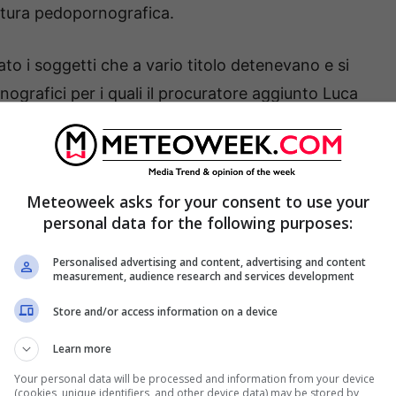
natura pedopornografica.
cato i soggetti che a vario titolo detenevano e si
grafici per i quali il procuratore aggiunto Luca
izione a carico degli indagati. Le persone
sigli su come eludere le attività d’indagini della
idi di entrare in possesso di immagini e video
Meteoweek asks for your consent to use your
con neonati, bambini e adolescenti.
Riportati
personal data for the following purposes:
ho preso il tuo nr dal gruppo telegram”, ” c’è un
 “che video hai?”, “Avranno 12 anni, la più
Personalised advertising and content, advertising and content
measurement, audience research and services development
eo pedo che hai”.
Store and/or access information on a device
dare lite ma subisce pestaggio con caschi e
Learn more
Your personal data will be processed and information from your device
(cookies, unique identifiers, and other device data) may be stored by,