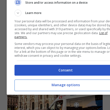
Store and/or access information on a device
Learn more
Your personal data will be processed and information from your de
(cookies, unique identifiers, and other device data) may be stored by
accessed by and shared with 319 partners, or used specifically by th
site. We and our partners may use precise geolocation data.
List of
partners.
Covid, la mortalità torna a
Some vendors may process your personal data on the basis of legit
interest, which you can object to by managing your options below. L
crescere: +23% in diverse città
for a link at the bottom of this page or in the site menu to manage or
withdraw consent in privacy and cookie settings.
Consent
Manage options