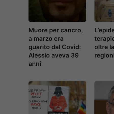
Muore per cancro,
L’epide
a marzo era
terapi
guarito dal Covid:
oltre l
Alessio aveva 39
region
anni