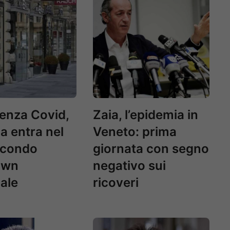
enza Covid,
Zaia, l’epidemia in
ia entra nel
Veneto: prima
econdo
giornata con segno
own
negativo sui
ale
ricoveri