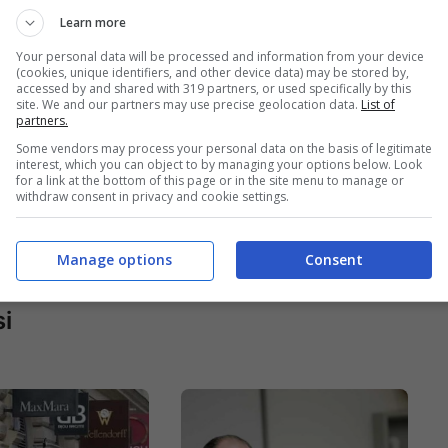
Learn more
Your personal data will be processed and information from your device
(cookies, unique identifiers, and other device data) may be stored by,
accessed by and shared with 319 partners, or used specifically by this
site. We and our partners may use precise geolocation data.
List of
partners.
Some vendors may process your personal data on the basis of legitimate
interest, which you can object to by managing your options below. Look
for a link at the bottom of this page or in the site menu to manage or
tino
Ecco il bar in cui è
withdraw consent in privacy and cookie settings.
virus 17
vietato parlare di
bre:
Covid: i clienti
Manage options
Consent
ti i 700
sono entusiasti
i