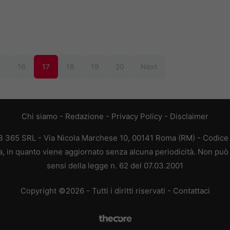
5
16
17
18
19
20
Next
Chi siamo
-
Redazione
-
Privacy Policy
-
Disclaimer
365 SRL - Via Nicola Marchese 10, 00141 Roma (RM) - Codice F
 in quanto viene aggiornato senza alcuna periodicità. Non può 
sensi della legge n. 62 del 07.03.2001
Copyright ©2026 - Tutti i diritti riservati -
Contattaci