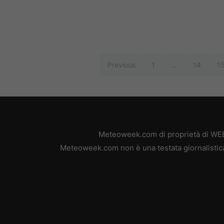
Previous
1
…
14
1
Meteoweek.com di proprietà di WEB 
Meteoweek.com non è una testata giornalistica,