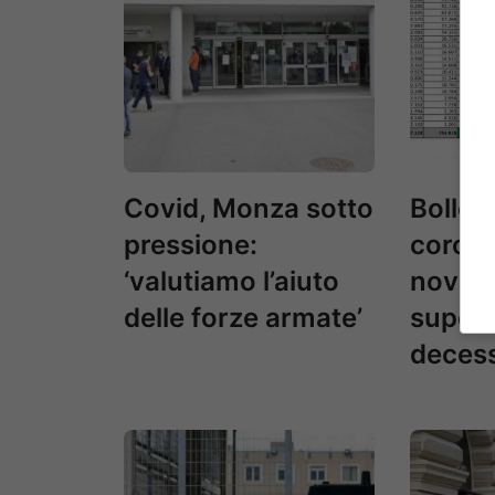
Covid, Monza sotto
Bollet
pressione:
corona
‘valutiamo l’aiuto
novem
delle forze armate’
supera
decess