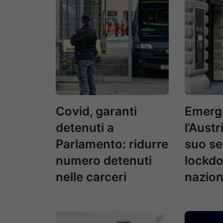
Covid, garanti
Emerg
detenuti a
l’Austr
Parlamento: ridurre
suo s
numero detenuti
lockd
nelle carceri
nazion