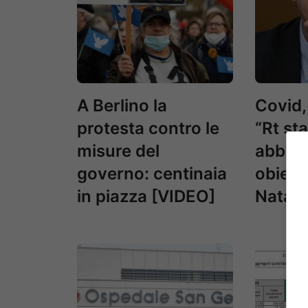
A Berlino la
Covid,
protesta contro le
“Rt st
misure del
abbia
governo: centinaia
obiett
in piazza [VIDEO]
Natale