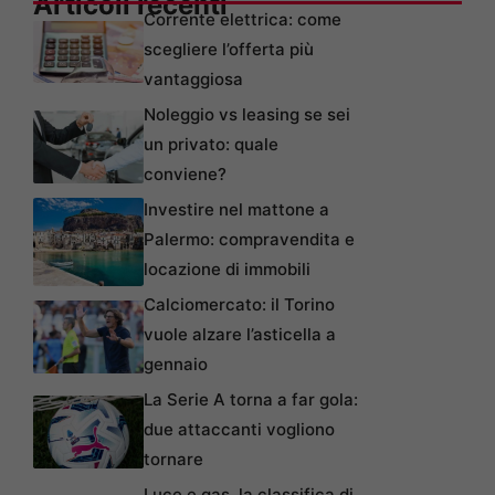
Articoli recenti
Corrente elettrica: come
scegliere l’offerta più
vantaggiosa
Noleggio vs leasing se sei
un privato: quale
conviene?
Investire nel mattone a
Palermo: compravendita e
locazione di immobili
Calciomercato: il Torino
vuole alzare l’asticella a
gennaio
La Serie A torna a far gola:
due attaccanti vogliono
tornare
Luce e gas, la classifica di