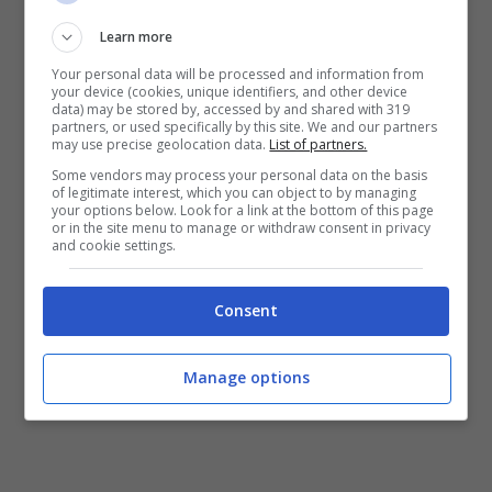
Learn more
Your personal data will be processed and information from
your device (cookies, unique identifiers, and other device
Leggi qui ->
Aveva due gemelli in grembo,
data) may be stored by, accessed by and shared with 319
partners, or used specifically by this site. We and our partners
morì in ospedale: assolte ginecologa e
may use precise geolocation data.
List of partners.
Some vendors may process your personal data on the basis
ostetrica
of legitimate interest, which you can object to by managing
your options below. Look for a link at the bottom of this page
or in the site menu to manage or withdraw consent in privacy
and cookie settings.
Consent
Manage options