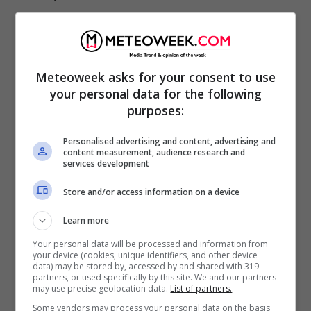
Meteoweek asks for your consent to use
your personal data for the following
purposes:
Personalised advertising and content, advertising and
content measurement, audience research and
services development
Store and/or access information on a device
Si tratta di vaccini provati e testati per
Learn more
decenni. Un vaccino proteico è stato usato
Your personal data will be processed and information from
your device (cookies, unique identifiers, and other device
per la vaccinazione contro l’epatite B dal
data) may be stored by, accessed by and shared with 319
partners, or used specifically by this site. We and our partners
1986, e per l’immunizzazione contro l’HPV da
may use precise geolocation data.
List of partners.
diversi anni. Non si è registrato un accumulo
Some vendors may process your personal data on the basis