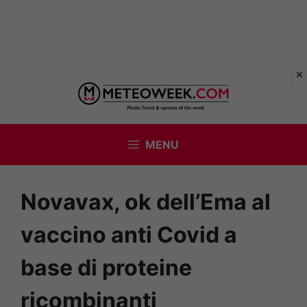
Vai
al
contenuto
MENU
Novavax, ok dell’Ema al
vaccino anti Covid a
base di proteine
ricombinanti